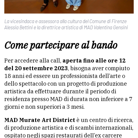
La vicesindaca e assessora alla cultura del Comune di Firenze
Alessia Bettini e la direttrice artistica di MAD Valentina Gensini
Come partecipare al bando
Per accedere alla call,
aperta fino alle ore 12
del 20 settembre 2023
, bisogna aver compiuto
18 anni ed essere un professionista dell’arte o
dello spettacolo con un progetto di produzione
artistica da effettuare durante il periodo di
residenza presso MAD di durata non inferiore a 7
giorni e non superiori a 3 mesi.
MAD Murate Art District
è un centro di ricerca,
di produzione artistica e di scambi internazionali,
ospitato negli spazi restaurati deII’ex carcere