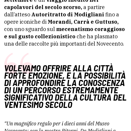
capolavori del secolo scorso,
a partire
dall’atteso
Autoritratto di Modigliani
fino a
opere iconiche di
Morandi, Carrà e Guttuso,
con uno sguardo sul
mecenatismo coraggioso
e sul gusto collezionistico
che ha plasmato
una delle raccolte più importanti del Novecento.
VOLEVAMO OFFRIRE ALLA CITTÀ
FORTE EMOZIONE, E LA POSSIBILITÀ
DI APPROFONDIRE LA CONOSCENZA
DI UN PERCORSO ESTREMAMENTE
SIGNIFICATIVO DELLA CULTURA DEL
VENTESIMO SECOLO
“Un magnifico regalo per i dieci anni del Museo
Novecento: con la mostra Ritorni. Da Modigliani a