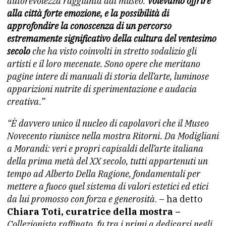
autorevolezza raggiunta dal museo.
Volevamo offrire
alla città forte emozione, e la possibilità di
approfondire la conoscenza di un percorso
estremamente significativo della cultura del ventesimo
secolo
che ha visto coinvolti in stretto sodalizio gli
artisti e il loro mecenate. Sono opere che meritano
pagine intere di manuali di storia dell’arte, luminose
apparizioni nutrite di sperimentazione e audacia
creativa.”
“È davvero unico il nucleo di capolavori che il Museo
Novecento riunisce nella mostra Ritorni. Da Modigliani
a Morandi: veri e propri capisaldi dell’arte italiana
della prima metà del XX secolo, tutti appartenuti un
tempo ad Alberto Della Ragione, fondamentali per
mettere a fuoco quel sistema di valori estetici ed etici
da lui promosso con forza e generosità
. – ha detto
Chiara Toti, curatrice della mostra –
Collezionista raffinato, fu tra i primi a dedicarsi negli