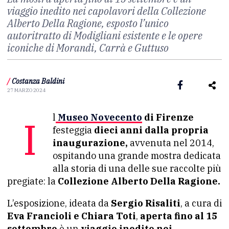
viaggio inedito nei capolavori della Collezione
Alberto Della Ragione, esposto l’unico
autoritratto di Modigliani esistente e le opere
iconiche di Morandi, Carrà e Guttuso
/
Costanza Baldini
27 MARZO 2024
Il
Museo Novecento
di Firenze
festeggia
dieci anni dalla propria
inaugurazione,
avvenuta nel 2014,
ospitando una grande mostra dedicata
alla storia di una delle sue raccolte più
pregiate: la
Collezione Alberto Della Ragione.
L’esposizione, ideata da
Sergio Risaliti
, a cura di
Eva Francioli e Chiara Toti
,
aperta fino al 15
settembre
è un
viaggio inedito nei