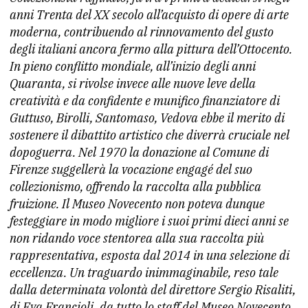
anni Trenta del XX secolo all’acquisto di opere di arte
moderna, contribuendo al rinnovamento del gusto
degli italiani ancora fermo alla pittura dell’Ottocento.
In pieno conflitto mondiale, all’inizio degli anni
Quaranta, si rivolse invece alle nuove leve della
creatività e da confidente e munifico finanziatore di
Guttuso, Birolli, Santomaso, Vedova ebbe il merito di
sostenere il dibattito artistico che diverrà cruciale nel
dopoguerra. Nel 1970 la donazione al Comune di
Firenze suggellerà la vocazione engagé del suo
collezionismo, offrendo la raccolta alla pubblica
fruizione. Il Museo Novecento non poteva dunque
festeggiare in modo migliore i suoi primi dieci anni se
non ridando voce stentorea alla sua raccolta più
rappresentativa, esposta dal 2014 in una selezione di
eccellenza. Un traguardo inimmaginabile, reso tale
dalla determinata volontà del direttore Sergio Risaliti,
di Eva Francioli, da tutto lo staff del Museo Novecento,