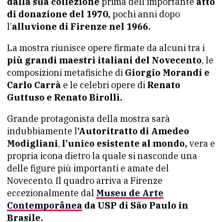
dalla sua collezione
prima dell’importante
atto
di donazione del 1970,
pochi anni dopo
l’
alluvione di Firenze nel 1966.
La mostra riunisce opere firmate da alcuni tra i
più grandi maestri italiani del Novecento
, le
composizioni metafisiche di
Giorgio Morandi e
Carlo Carrà
e le celebri opere di
Renato
Guttuso e Renato Birolli.
Grande protagonista della mostra sarà
indubbiamente l
‘Autoritratto di Amedeo
Modigliani
,
l’unico esistente al mondo,
vera e
propria icona dietro la quale si nasconde una
delle figure più importanti e amate del
Novecento. Il quadro arriva a Firenze
eccezionalmente dal
Museu de Arte
Contemporânea
da USP di São Paulo in
Brasile.