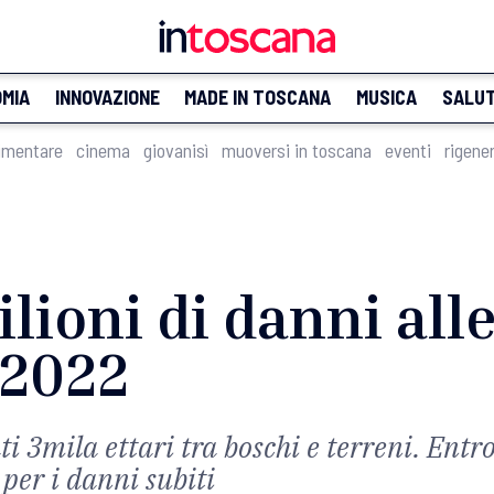
MIA
INNOVAZIONE
MADE IN TOSCANA
MUSICA
SALU
imentare
cinema
giovanisì
muoversi in toscana
eventi
rigene
ilioni di danni all
 2022
ti 3mila ettari tra boschi e terreni. Entr
per i danni subiti