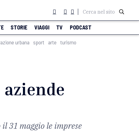
Cerca nel sito
TE
STORIE
VIAGGI
TV
PODCAST
razione urbana
sport
arte
turismo
e aziende
o il 31 maggio le imprese