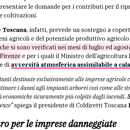
resentare le domande per i contributi per il ripr
e coltivazioni.
e Toscana
, infatti, prevede un sostegno a coper
rreni agricoli e del potenziale produttivo agricolo
che si sono verificati nei mesi di luglio ed agost
 Firenze
e per i quali il Ministro dell’agricoltura
e di
avversità atmosferica assimilabile a cal
rtanti destinate esclusivamente alle imprese agricole
stinare i danni agli impianti arborei così come alle s
ità economiche sicuramente più colpite dagli incendi.
S
renze”
spiega il presidente di Coldiretti Toscana
uro per le imprese danneggiate