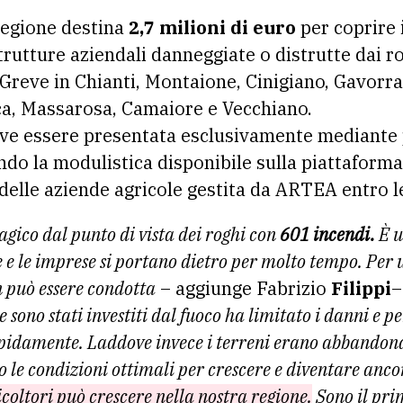
 Regione destina
2,7 milioni di euro
per coprire i
strutture aziendali danneggiate o distrutte dai r
 Greve in Chianti, Montaione, Cinigiano, Gavorr
ca, Massarosa, Camaiore e Vecchiano.
ve essere presentata esclusivamente mediante
do la modulistica disponibile sulla piattaforma
 delle aziende agricole gestita da ARTEA entro l
agico dal punto di vista dei roghi con
601 incendi.
È u
le e le imprese si portano dietro per molto tempo. Per 
n può essere condotta
– aggiunge Fabrizio
Filippi
e sono stati investiti dal fuoco ha limitato i danni e p
pidamente. Laddove invece i terreni erano abbandonati
o le condizioni ottimali per crescere e diventare anco
ricoltori può crescere nella nostra regione.
Sono il pri