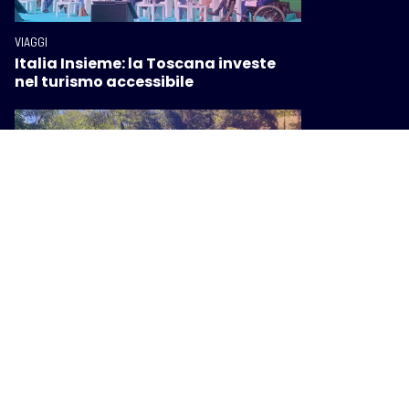
VIAGGI
Italia Insieme: la Toscana investe
nel turismo accessibile
VIAGGI
Il turismo all’aria aperta piace
sempre di più, Giani: “Valorizza la
Toscana diffusa”