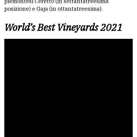
piemontesi Ceretto (in settantatreesima
posizione) e Gaja (in ottantatreesima).
World’s Best Vineyards 2021