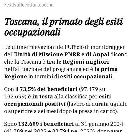
Festival identità toscana
Toscana, il primato degli esiti
occupazionali
Le ultime rilevazioni dell’Ufficio di monitoraggio
dell’
Unità di Missione PNRR e di Anpal
dicono
che la Toscana è
tra le Regioni migliori
nell’attuazione del programma ed è
la prima
Regione
in termini di
esiti occupazionali
.
Con il
73,5% dei beneficiari
(97.479 su
132.699)
è in testa
alla classifica per
esiti
occupazionali positivi
(lavoro di durata uguale
o superiore a sei mesi dopo la presa in carico).
Sono
132.699 i beneficiari
al 31 gennaio 2024
(41.389 nel 2022 e 83.794 nel 2023), dopo aver