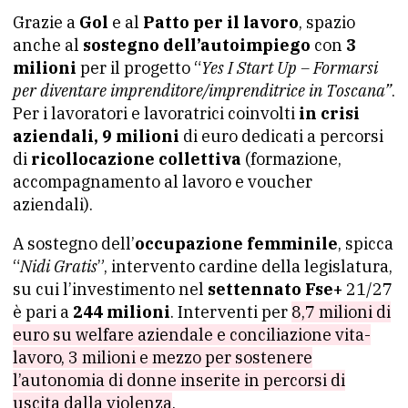
Grazie a
Gol
e al
Patto per il lavoro
, spazio
anche al
sostegno dell’autoimpiego
con
3
milioni
per il progetto “
Yes I Start Up – Formarsi
per diventare imprenditore/imprenditrice in Toscana”
.
Per i lavoratori e lavoratrici coinvolti
in crisi
aziendali, 9 milioni
di euro dedicati a percorsi
di
ricollocazione collettiva
(formazione,
accompagnamento al lavoro e voucher
aziendali).
A sostegno dell’
occupazione femminile
, spicca
“
Nidi Gratis
”, intervento cardine della legislatura,
su cui l’investimento nel
settennato Fse+
21/27
è pari a
244 milioni
. Interventi per
8,7 milioni di
euro su welfare aziendale e conciliazione vita-
lavoro, 3 milioni e mezzo per sostenere
l’autonomia di donne inserite in percorsi di
uscita dalla violenza
.