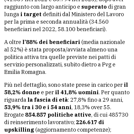
raggiunto con largo anticipo e
superato
di gran
lunga
i target
definiti dal Ministero del Lavoro
per la prima e seconda annualità (34.560
beneficiari nel 2022, 58.100 beneficiari).
A oltre
l’88% dei beneficiari
(media nazionale
al 52%) è stata proposta/avviata almeno una
politica attiva tra quelle previste nei patti di
servizio personalizzati, subito dietro a Fvg e
Emilia Romagna.
Più nel dettaglio, sono state prese in carico per
il
58,2% donne
e per
il 41,8% uomini
. Per quanto
riguarda
la fascia di età
: 27,8% fino a 29 anni,
53,9% tra i 30 e i 54 anni
, 18,3% over 55.
Erogate
854.857 politiche attive
, di cui 485730
di reinserimento lavorativo;
226.617 di
upskilling
(aggiornamento competenze);