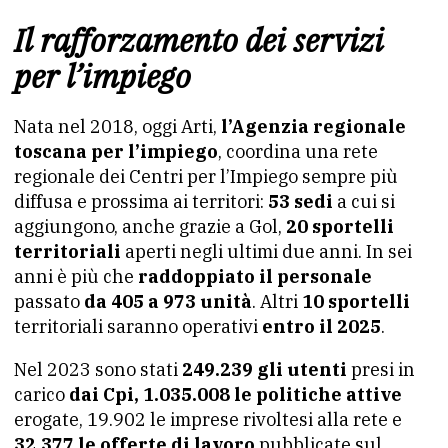
Il rafforzamento dei servizi
per l’impiego
Nata nel 2018, oggi Arti,
l’Agenzia regionale
toscana per l’impiego
, coordina una rete
regionale dei Centri per l’Impiego sempre più
diffusa e prossima ai territori:
53 sedi
a cui si
aggiungono, anche grazie a Gol,
20 sportelli
territoriali
aperti negli ultimi due anni. In sei
anni è più che
raddoppiato il personale
passato
da 405 a 973 unità
. Altri
10 sportelli
territoriali saranno operativi
entro il 2025
.
Nel 2023 sono stati
249.239 gli utenti
presi in
carico
dai Cpi, 1.035.008 le politiche attive
erogate, 19.902 le imprese rivoltesi alla rete e
32.377 le offerte di lavoro
pubblicate sul