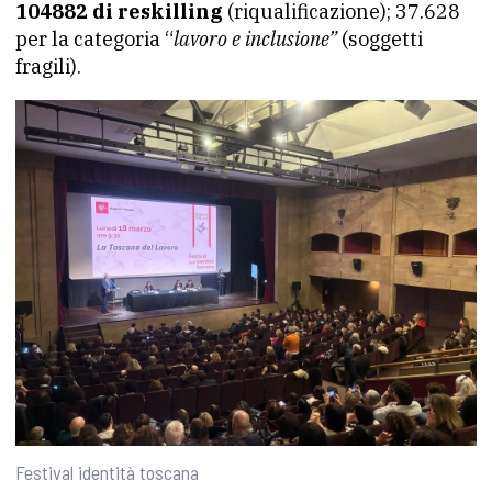
104882 di reskilling
(riqualificazione); 37.628
per la categoria “
lavoro e inclusione”
(soggetti
fragili).
Festival identità toscana