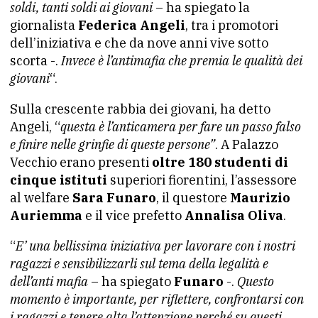
soldi, tanti soldi ai giovani
– ha spiegato la
giornalista
Federica Angeli
, tra i promotori
dell’iniziativa e che da nove anni vive sotto
scorta -.
Invece è l’antimafia che premia le qualità dei
giovani
“.
Sulla crescente rabbia dei giovani, ha detto
Angeli, “
questa è l’anticamera per fare un passo falso
e finire nelle grinfie di queste persone”
. A Palazzo
Vecchio erano presenti
oltre 180 studenti di
cinque istituti
superiori fiorentini, l’assessore
al welfare
Sara Funaro
, il questore
Maurizio
Auriemma
e il vice prefetto
Annalisa Oliva
.
“
E’ una bellissima iniziativa per lavorare con i nostri
ragazzi e sensibilizzarli sul tema della legalità e
dell’anti mafia
– ha spiegato
Funaro
-.
Questo
momento è importante, per riflettere, confrontarsi con
i ragazzi e tenere alta l’attenzione perché su questi