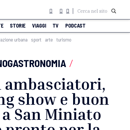
Cerca nel sito
TE
STORIE
VIAGGI
TV
PODCAST
razione urbana
sport
arte
turismo
NOGASTRONOMIA
/
 ambasciatori,
ng show e buon
 a San Miniato
o pronto per la