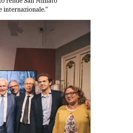
ufo rende San Miniato
 internazionale.”