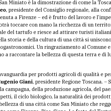
i San Miniato è la dimostrazione di come la Tosc
zeo
, presidente del Consiglio regionale, alla co
enuta a Firenze – ed è frutto del lavoro e l’impe
trà toccare con mano la ricchezza di un territor
e del tartufo e riesce ad attirare turisti italiani
lla storia e della cultura di una città si unisc
enogastronomici. Un ringraziamento al Comune e
a raccontare la bellezza di questa terra e di lu
avanguardia per prodotti agricoli di qualità e p
ugenio Giani
, presidente Regione Toscana. –
ella campagna, della produzione agricola, del paes
etti, il ciclo biologico, la naturalità dei prodot
 bellezza di una città come San Miniato che regge