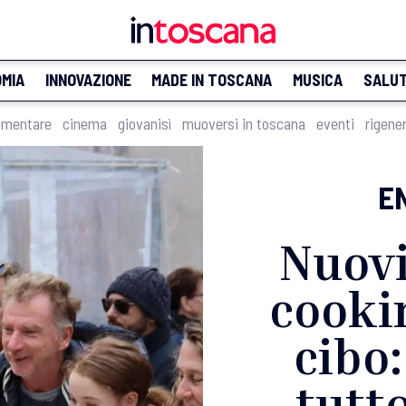
MIA
INNOVAZIONE
MADE IN TOSCANA
MUSICA
SALU
imentare
cinema
giovanisì
muoversi in toscana
eventi
rigene
E
Nuovi
cooki
cibo:
tutt