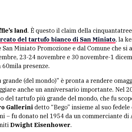
ffle’s land
. È questo il claim della cinquantatre
cato del tartufo bianco di San Miniato
, la 
 San Miniato Promozione e dal Comune che si a
embre, 23-24 novembre e 30 novembre-1 dicemb
a 60mila presenze.
iù grande (del mondo)” è pronta a rendere omagg
ggiare anche un anniversario importante. Nel 202
o del tartufo più grande del mondo, che fu scop
o Gallerini
detto “Bego” insieme al suo fedele c
i – fu donato nel 1954 da un commerciante di Al
niti
Dwight Eisenhower
.