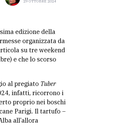
29 OTTOBRE 2024
esima edizione della
kermesse organizzata da
rticola su tre weekend
re) e che lo scorso
io al pregiato
Tuber
4, infatti, ricorrono i
erto proprio nei boschi
ane Parigi. Il tartufo –
ba all’allora