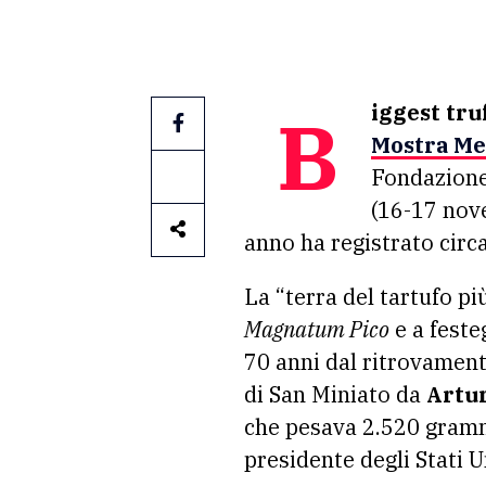
Biggest tru
Mostra Mer
Fondazione
(16-17 nov
anno ha registrato circ
La “terra del tartufo p
Magnatum Pico
e a feste
70 anni dal ritrovament
di San Miniato da
Artur
che pesava 2.520 gramm
presidente degli Stati U