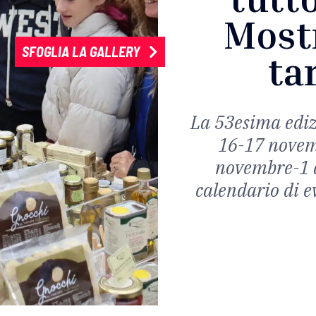
Most
SFOGLIA LA GALLERY
ta
La 53esima ediz
16-17 novem
novembre-1 
calendario di ev