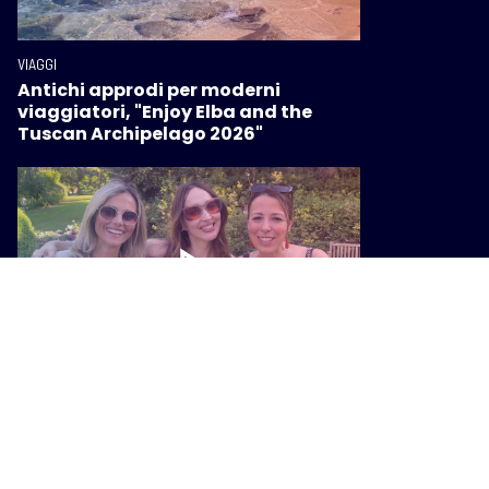
VIAGGI
Antichi approdi per moderni
viaggiatori, "Enjoy Elba and the
Tuscan Archipelago 2026"
VIAGGI
Arcobaleno d’Estate 2026, la
Toscana dà il benvenuto alla bella
stagione