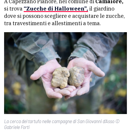
A Capezzano Pianore, nel comune di
Camaiore,
si trova
“Zucche di Halloween”,
il giardino
dove si possono scegliere e acquistare le zucche,
tra travestimenti e allestimenti a tema.
La cerca del tartufo nelle campagne di San Giovanni d’Asso ©
Gabriele Forti