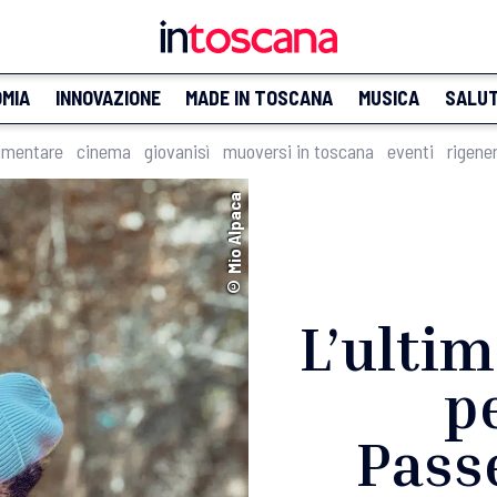
MIA
INNOVAZIONE
MADE IN TOSCANA
MUSICA
SALU
imentare
cinema
giovanisì
muoversi in toscana
eventi
rigene
© Mio Alpaca
L’ultim
p
Passe