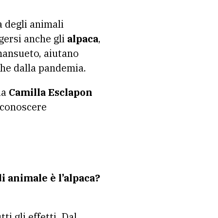
gersi anche gli
alpaca
,
mansueto, aiutano
che dalla pandemia.
ia
Camilla Esclapon
riconoscere
i animale è l’alpaca?
ti gli effetti. Dal