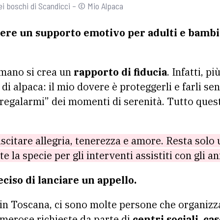
ei boschi di Scandicci – © Mio Alpaca
sere un supporto emotivo per adulti e bambin
 umano si crea un
rapporto di fiducia
. Infatti, p
i alpaca: il mio dovere è proteggerli e farli sent
“regalarmi” dei momenti di serenità. Tutto quest
uscitare allegria, tenerezza e amore. Resta solo
e la specie per gli interventi assistiti con gli a
ciso di lanciare un appello.
e in Toscana, ci sono molte persone che organizz
umerose richieste da parte di
centri sociali, cas