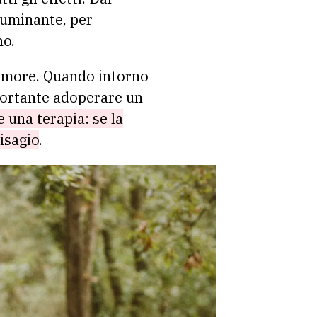
ruminante, per
no.
 timore. Quando intorno
mportante adoperare un
e una terapia: se la
disagio
.