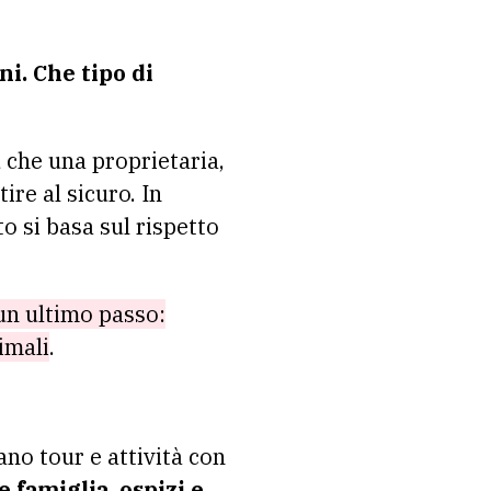
i. Che tipo di
iù che una proprietaria,
ire al sicuro. In
o si basa sul rispetto
 un ultimo passo:
nimali
.
ano tour e attività con
e famiglia, ospizi e