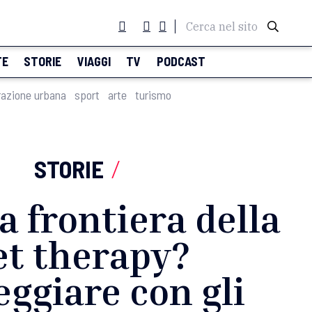
Cerca nel sito
TE
STORIE
VIAGGI
TV
PODCAST
razione urbana
sport
arte
turismo
STORIE
/
a frontiera della
et therapy?
ggiare con gli