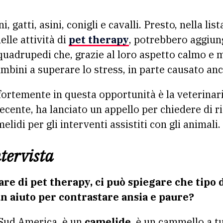
elle attività di
pet therapy
, potrebbero aggiun
quadrupedi che, grazie al loro aspetto calmo e 
ambini a superare lo stress, in parte causato an
 fortemente in questa opportunità è la veterinar
recente, ha lanciato un appello per chiedere di 
lidi per gli interventi assistiti con gli animali.
ntervista
are di pet therapy, ci può spiegare che tipo d
n aiuto per contrastare ansia e paure?
l Sud America, è un
camelide
, è un cammello a tut