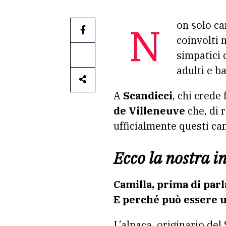
Non solo cani, gatti, asini, conigli e cavalli. Presto, nella lista degli animali
coinvolti n
simpatici 
adulti e b
A
Scandicci
, chi crede
de Villeneuve
che, di 
ufficialmente questi came
Ecco la nostra i
Camilla, prima di parl
E perché può essere u
L’alpaca, originario de