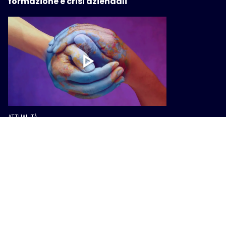
formazione e crisi aziendali
ATTUALITÀ
Viaggi missionari, la Regione
finanzia borse di studio per ragazze
e ragazzi toscani
I PIÙ POPOLARI SU INTOSCANA