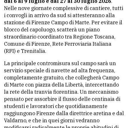
dal 6 al 9 luglio e dal 27 al 30 luglio 2026
.
Nelle nove giornate complessive di cantiere, tutti
i convogli in arrivo da sud si attesteranno alla
stazione di Firenze Campo di Marte. Per evitare il
blocco del capoluogo, scatterà un piano
straordinario coordinato tra Regione Toscana,
Comune di Firenze, Rete Ferroviaria Italiana
(RFI) e Trenitalia.
La principale contromisura sul campo sarà un
servizio speciale di navette ad alta frequenza,
completamente gratuito, che collegherà Campo
di Marte con piazza della Libertà, intercettando
la rete della tranvia fiorentina. Un meccanismo
pensato per assorbire il flusso delle centinaia di
studenti e lavoratori che quotidianamente
raggiungono Firenze dalla direttrice aretina e dal
Valdarno, e che in quei giorni vedranno
modificarsi radicalmente le proprie abitudini di