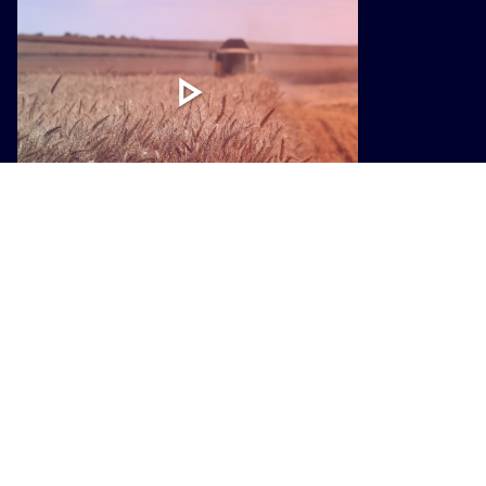
ENOGASTRONOMIA
Programma di sviluppo rurale, 1,3
miliardi di euro per le imprese
agricole toscane