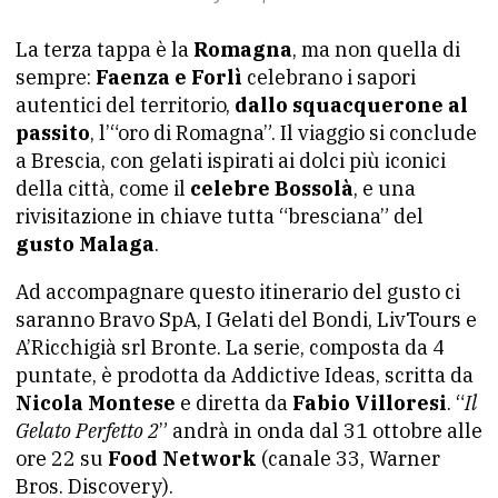
La terza tappa è la
Romagna
, ma non quella di
sempre:
Faenza e Forlì
celebrano i sapori
autentici del territorio,
dallo squacquerone al
passito
, l’“oro di Romagna”. Il viaggio si conclude
a Brescia, con gelati ispirati ai dolci più iconici
della città, come il
celebre Bossolà
, e una
rivisitazione in chiave tutta “bresciana” del
gusto Malaga
.
Ad accompagnare questo itinerario del gusto ci
saranno Bravo SpA, I Gelati del Bondi, LivTours e
A’Ricchigià srl Bronte. La serie, composta da 4
puntate, è prodotta da Addictive Ideas, scritta da
Nicola Montese
e diretta da
Fabio Villoresi
. “
Il
Gelato Perfetto 2
” andrà in onda dal 31 ottobre alle
ore 22 su
Food Network
(canale 33, Warner
Bros. Discovery).