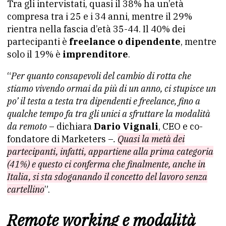
Tra gli intervistati, quasi il 38% ha un’età
compresa tra i 25 e i 34 anni, mentre il 29%
rientra nella fascia d’età 35-44. Il 40% dei
partecipanti è
freelance o dipendente
, mentre
solo il 19% è
imprenditore
.
“
Per quanto consapevoli del cambio di rotta che
stiamo vivendo ormai da più di un anno, ci stupisce un
po’ il testa a testa tra dipendenti e freelance, fino a
qualche tempo fa tra gli unici a sfruttare la modalità
da remoto
– dichiara
Dario Vignali
, CEO e co-
fondatore di Marketers –
.
Quasi la metà dei
partecipanti, infatti, appartiene alla prima categoria
(41%) e questo ci conferma che finalmente, anche in
Italia, si sta sdoganando il concetto del lavoro senza
cartellino
”.
Remote working e modalità