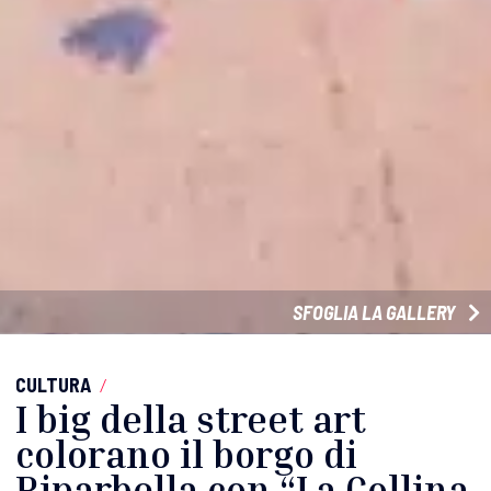
SFOGLIA LA GALLERY
CULTURA
/
I big della street art
colorano il borgo di
Riparbella con “La Collina