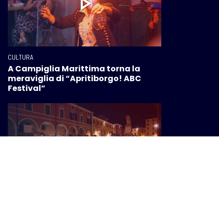
CULTURA
A Campiglia Marittima torna la
meraviglia di “Apritiborgo! ABC
Festival”
CULTURA
Con-vivere Carrara festival, eventi e