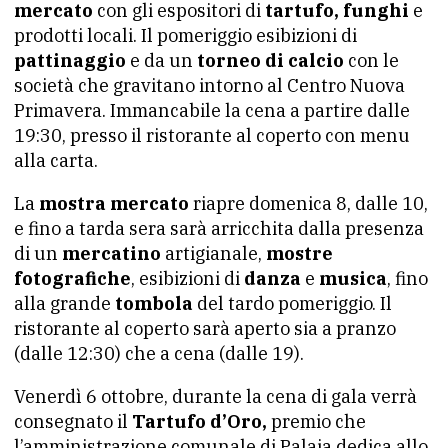
mercato
con gli espositori di
tartufo, funghi
e
prodotti locali. Il pomeriggio esibizioni di
pattinaggio
e da un
torneo di calcio
con le
società che gravitano intorno al Centro Nuova
Primavera. Immancabile la cena a partire dalle
19:30, presso il ristorante al coperto con menu
alla carta.
La
mostra mercato
riapre domenica 8, dalle 10,
e fino a tarda sera sarà arricchita dalla presenza
di un
mercatino
artigianale,
mostre
fotografiche
, esibizioni di
danza
e
musica
, fino
alla grande
tombola
del tardo pomeriggio. Il
ristorante al coperto sarà aperto sia a pranzo
(dalle 12:30) che a cena (dalle 19).
Venerdì 6 ottobre, durante la cena di gala verrà
consegnato il
Tartufo d’Oro,
premio che
l’amministrazione comunale di Palaia dedica allo