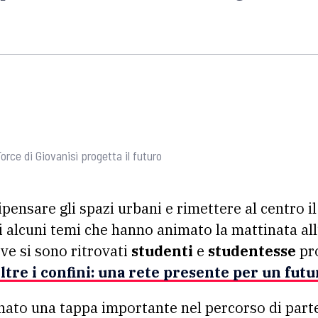
Force di Giovanisì progetta il futuro
ipensare gli spazi urbani e rimettere al centro i
 alcuni temi che hanno animato la mattinata all’
ve si sono ritrovati
studenti
e
studentesse
pro
ltre i confini: una rete presente per un fu
ato una tappa importante nel percorso di part