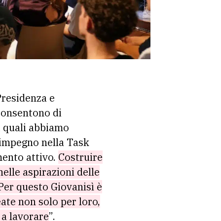
 Presidenza e
 consentono di
ei quali abbiamo
o impegno nella Task
mento attivo.
Costruire
elle aspirazioni delle
Per questo Giovanisì è
eate non solo per loro,
 a lavorare
”.