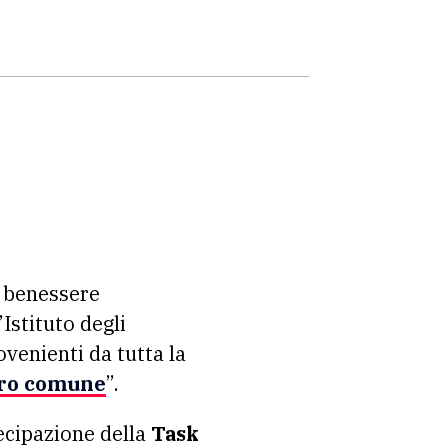
l benessere
Istituto degli
venienti da tutta la
turo comune
”.
ecipazione della
Task