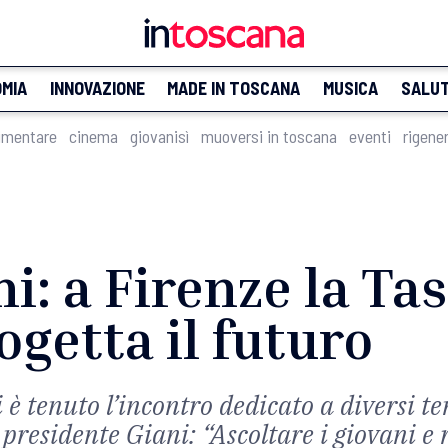
MIA
INNOVAZIONE
MADE IN TOSCANA
MUSICA
SALU
imentare
cinema
giovanisì
muoversi in toscana
eventi
rigene
ni: a Firenze la Ta
ogetta il futuro
si è tenuto l’incontro dedicato a diversi 
presidente Giani: “Ascoltare i giovani e r