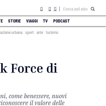
Cerca nel sito
TE
STORIE
VIAGGI
TV
PODCAST
razione urbana
sport
arte
turismo
sk Force di
temi, come benessere, nuovi
iconoscere il valore delle