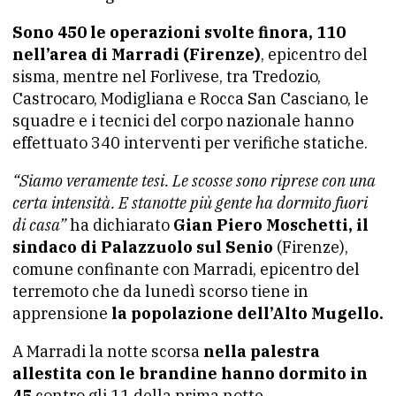
Sono 450 le operazioni svolte finora, 110
nell’area di Marradi (Firenze)
, epicentro del
sisma, mentre nel Forlivese, tra Tredozio,
Castrocaro, Modigliana e Rocca San Casciano, le
squadre e i tecnici del corpo nazionale hanno
effettuato 340 interventi per verifiche statiche.
“Siamo veramente tesi. Le scosse sono riprese con una
certa intensità. E stanotte più gente ha dormito fuori
di casa”
ha dichiarato
Gian Piero Moschetti, il
sindaco di Palazzuolo sul Senio
(Firenze),
comune confinante con Marradi, epicentro del
terremoto che da lunedì scorso tiene in
apprensione
la popolazione dell’Alto Mugello.
A Marradi la notte scorsa
nella palestra
allestita con le brandine hanno dormito in
45
contro gli 11 della prima notte.