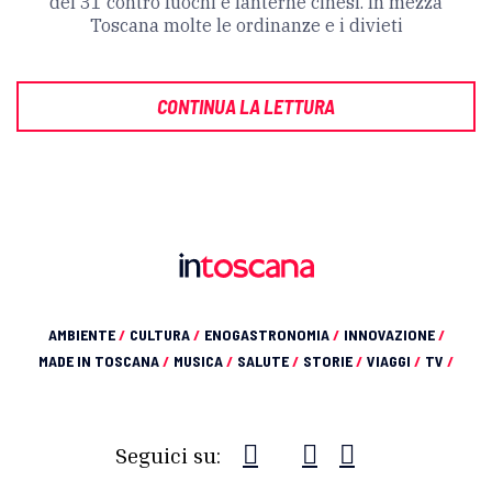
del 31 contro fuochi e lanterne cinesi. In mezza
Toscana molte le ordinanze e i divieti
CONTINUA LA LETTURA
AMBIENTE
/
CULTURA
/
ENOGASTRONOMIA
/
INNOVAZIONE
/
MADE IN TOSCANA
/
MUSICA
/
SALUTE
/
STORIE
/
VIAGGI
/
TV
/
Seguici su: