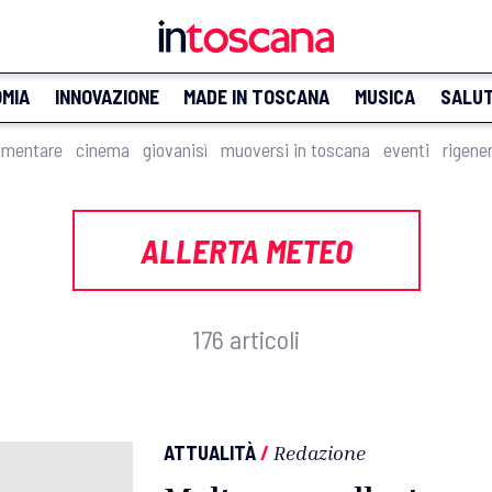
MIA
INNOVAZIONE
MADE IN TOSCANA
MUSICA
SALU
imentare
cinema
giovanisì
muoversi in toscana
eventi
rigene
ALLERTA METEO
176 articoli
ATTUALITÀ
/
Redazione