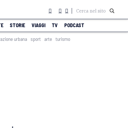
Cerca nel sito
TE
STORIE
VIAGGI
TV
PODCAST
razione urbana
sport
arte
turismo