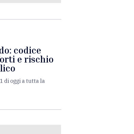
do: codice
orti e rischio
lico
1 di oggi a tutta la