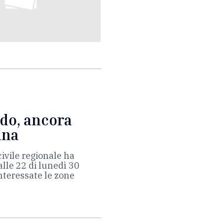
ddo, ancora
ana
civile regionale ha
lle 22 di lunedì 30
nteressate le zone