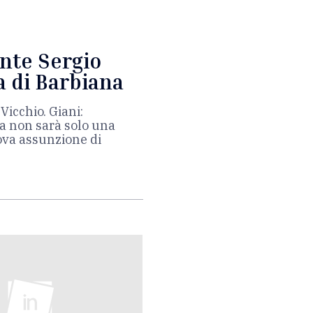
ente Sergio
a di Barbiana
icchio. Giani:
ta non sarà solo una
ova assunzione di