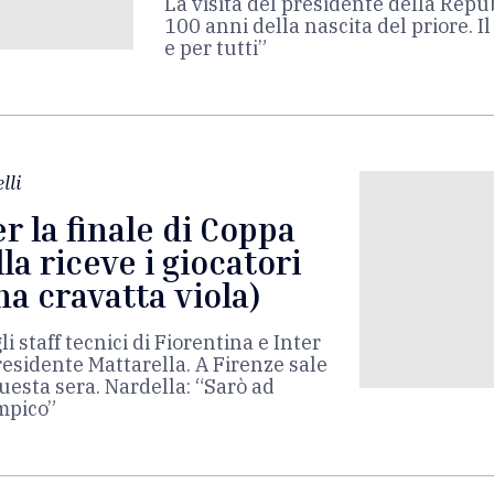
La visita del presidente della Repu
100 anni della nascita del priore. Il
e per tutti”
lli
er la finale di Coppa
lla riceve i giocatori
a cravatta viola)
 gli staff tecnici di Fiorentina e Inter
Presidente Mattarella. A Firenze sale
 questa sera. Nardella: “Sarò ad
impico”