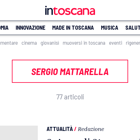
MIA
INNOVAZIONE
MADE IN TOSCANA
MUSICA
SALU
imentare
cinema
giovanisì
muoversi in toscana
eventi
rigene
SERGIO MATTARELLA
77 articoli
ATTUALITÀ
/
Redazione