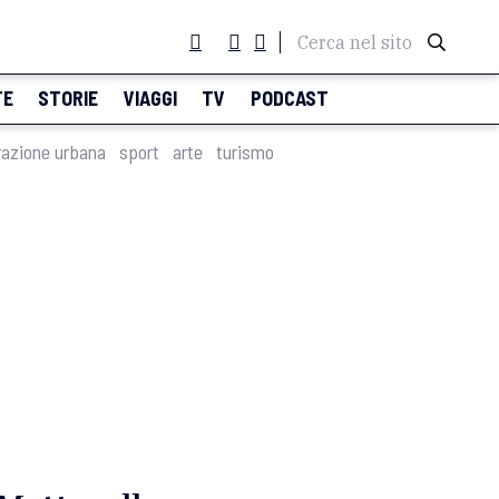
Cerca nel sito
TE
STORIE
VIAGGI
TV
PODCAST
razione urbana
sport
arte
turismo