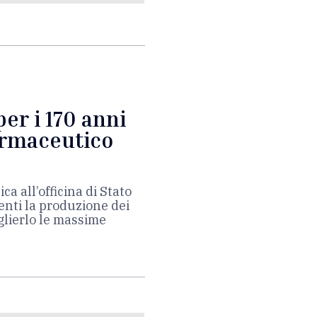
per i 170 anni
armaceutico
ca all’officina di Stato
ienti la produzione dei
oglierlo le massime