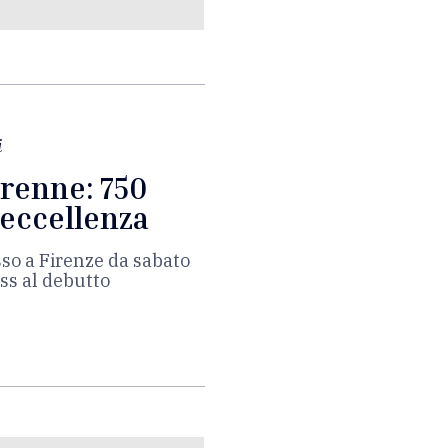
i
renne: 750
’eccellenza
so a Firenze da sabato
ass al debutto