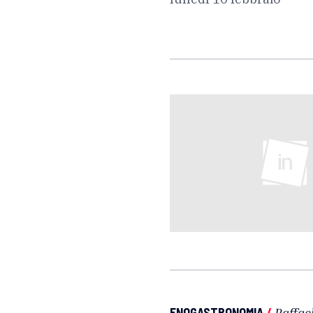
ENOGASTRONOMIA
/
Raffae