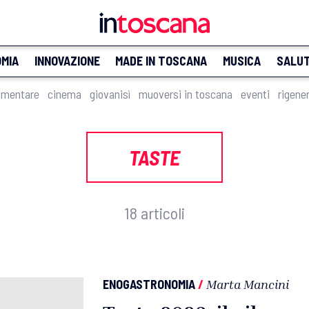
MIA
INNOVAZIONE
MADE IN TOSCANA
MUSICA
SALU
imentare
cinema
giovanisì
muoversi in toscana
eventi
rigene
TASTE
18 articoli
ENOGASTRONOMIA
/
Marta Mancini