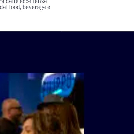
ra delle eccellenze
 del food, beverage e