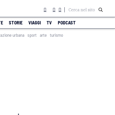
Cerca nel sito
TE
STORIE
VIAGGI
TV
PODCAST
razione urbana
sport
arte
turismo