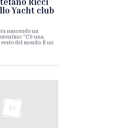
Stefano Ricci
llo Yacht club
 sta nascendo un
fiorentino: “C’è una
l resto del mondo. È un