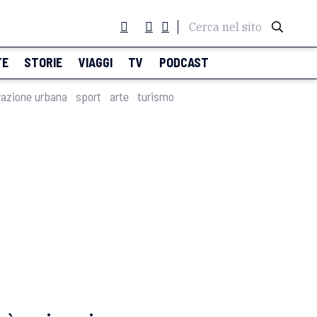
Cerca nel sito
TE
STORIE
VIAGGI
TV
PODCAST
razione urbana
sport
arte
turismo