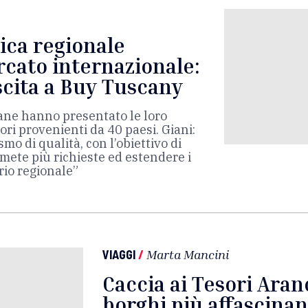
tica regionale
rcato internazionale:
scita a Buy Tuscany
ane hanno presentato le loro
ri provenienti da 40 paesi. Giani:
mo di qualità, con l’obiettivo di
 mete più richieste ed estendere i
orio regionale”
VIAGGI
/
Marta Mancini
Caccia ai Tesori Aran
borghi più affascinan