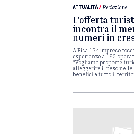
ATTUALITÀ
/
Redazione
L’offerta turis
incontra il me
numeri in cre
A Pisa 134 imprese tosc
esperienze a 182 operato
“Vogliamo proporre turis
alleggerire il peso nelle
benefici a tutto il territ