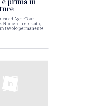
 è prima in
tture
ntra ad AgrieTour
e. Numeri in crescita,
: un tavolo permanente