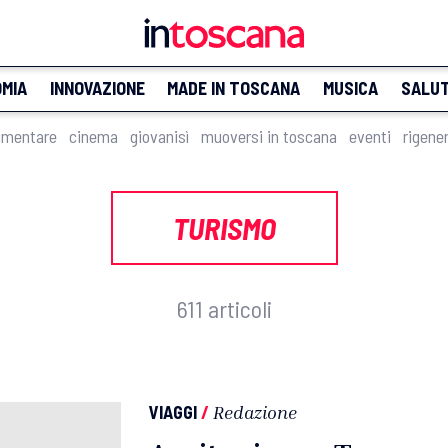
MIA
INNOVAZIONE
MADE IN TOSCANA
MUSICA
SALU
imentare
cinema
giovanisì
muoversi in toscana
eventi
rigene
TURISMO
611 articoli
VIAGGI
/
Redazione