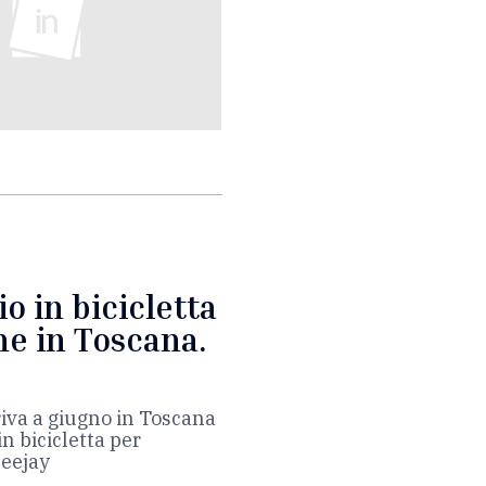
io in bicicletta
he in Toscana.
riva a giugno in Toscana
in bicicletta per
Deejay