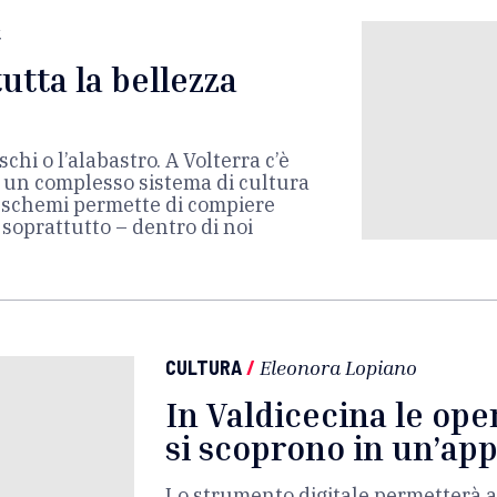
a
tutta la bellezza
schi o l’alabastro. A Volterra c’è
n un complesso sistema di cultura
gli schemi permette di compiere
e soprattutto – dentro di noi
CULTURA
/
Eleonora Lopiano
In Valdicecina le oper
si scoprono in un’ap
Lo strumento digitale permetterà al