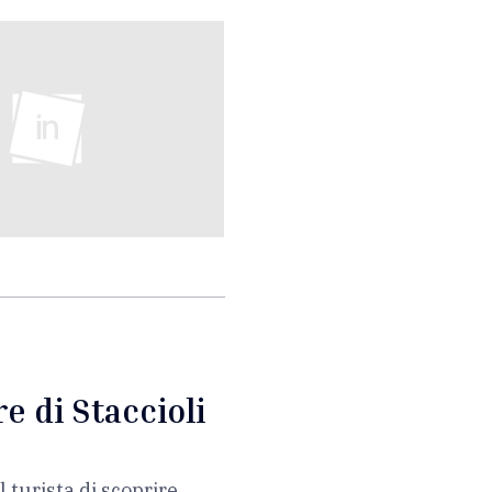
e di Staccioli
p
 turista di scoprire