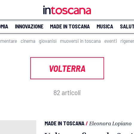
MIA
INNOVAZIONE
MADE IN TOSCANA
MUSICA
SALU
imentare
cinema
giovanisì
muoversi in toscana
eventi
rigene
VOLTERRA
82 articoli
MADE IN TOSCANA
/
Eleonora Lopiano