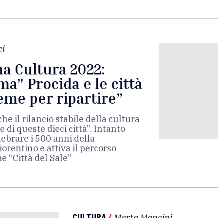
ci
na Cultura 2022:
ma” Procida e le città
ieme per ripartire”
e il rilancio stabile della cultura
e di queste dieci città”. Intanto
lebrare i 500 anni della
orentino e attiva il percorso
e “Città del Sale”
CULTURA
/
Marta Mancini