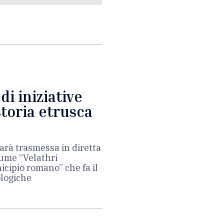
di iniziative
storia etrusca
arà trasmessa in diretta
lume “Velathri
nicipio romano” che fa il
ologiche