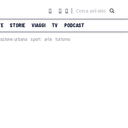
Cerca nel sito
TE
STORIE
VIAGGI
TV
PODCAST
razione urbana
sport
arte
turismo