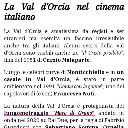
La Val d’Orcia nel cinema
italiano
La Val d’Orcia è amatissima da registi e set
stranieri ma esercita un fascino irresistibile
anche tra gli italiani. Alcuni scorci della Val
d’Orcia sono visibili anche ne “
Il Cristo proibito
”,
film del 1951 di
Curzio Malaparte
.
Lungo le celebri curve di
Monticchiello
e in
un
casale in Val d’Orcia
, è stato in parte
ambientato nel 1991 “
Donne con le gonne
”, uno dei
capolavori di (e con)
Francesco Nuti
.
La natura della Val d’Orcia è protagonista del
lungometraggio “
Mare di Grano
”
andato in
onda nel 2020 su Rai Due, per la regia di Fabrizio
Guarducci con
Sebastiano Somma, Ornella