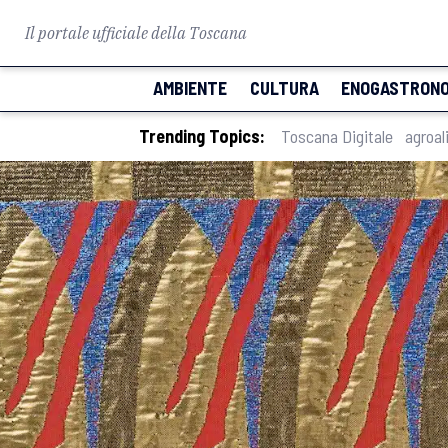
Il portale ufficiale della Toscana
AMBIENTE
CULTURA
ENOGASTRONO
Trending Topics:
Toscana Digitale
agroal