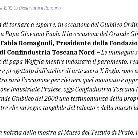
bre 1999 © Osservatore Romano
di tornare a esporre, in occasione del Giubileo Ordi
nò a Papa Giovanni Paolo II in occasione del Grande G
 Fabia Romagnoli, Presidente della Fondazi
 di Confindustria Toscana Nord
– Le immagini s
 di papa Wojtyla mentre indossava il paramento, real
e e progettato dall’atelier di arte sacra X Regio, sono 
a sarà l’occasione per rivivere quel momento e appre
one Industriale Pratese, oggi Confindustria Toscana N
ande Giubileo del 2000 una testimonianza della propr
tre che un segno tangibile del talento e della maestria 
 notizia della mostra al Museo del Tessuto di Prato, 