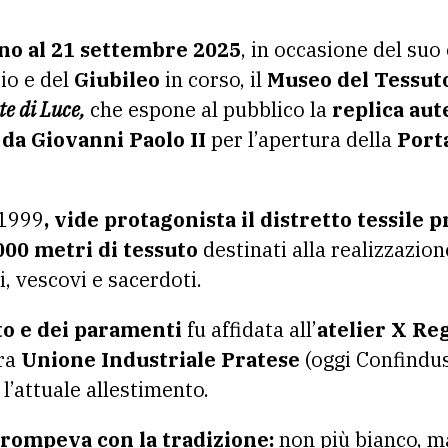
gno al 21 settembre 2025
, in occasione del su
io e del
Giubileo
in corso, il
Museo del Tessuto
te di Luce,
che espone al pubblico la
replica aut
 da Giovanni Paolo II
per l’apertura della
Port
 1999
, vide protagonista il distretto tessile 
000 metri di tessuto
destinati alla realizzazion
i, vescovi e sacerdoti.
to e dei paramenti
fu affidata all’
atelier X Re
ora
Unione Industriale Pratese
(oggi Confindus
l’attuale allestimento.
o rompeva con la tradizione:
non più bianco, m