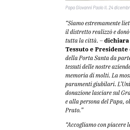
Papa Giovanni Paolo II, 24 dicem
“Siamo estremamente lieti 
il distretto realizzò e do
tutta la città. –
dichiara
Tessuto e Presidente
della Porta Santa da parte
tessuti delle nostre aziend
memoria di molti. La mostr
paramenti giubilari. L’Uni
donazione lasciare sul Gr
e alla persona del Papa, ol
Prato.”
“Accogliamo con piacere la