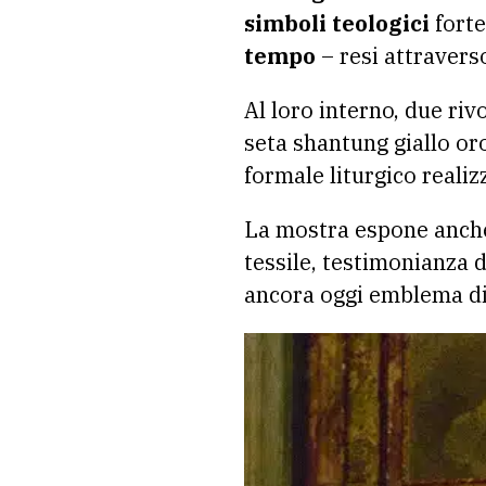
simboli teologici
forte
tempo
– resi attraverso
Al loro interno, due ri
seta shantung giallo oro
formale liturgico realizz
La mostra espone anche 
tessile, testimonianza d
ancora oggi emblema di 