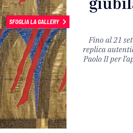
giubil
SFOGLIA LA GALLERY
Fino al 21 se
replica autent
Paolo II per l’