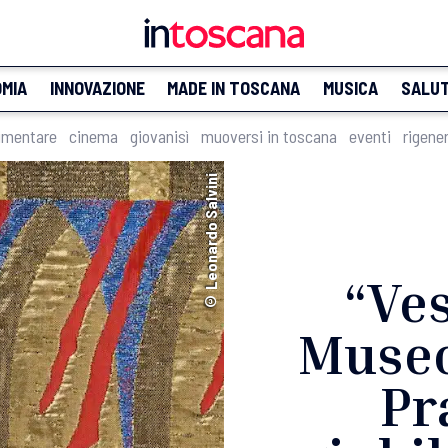
MIA
INNOVAZIONE
MADE IN TOSCANA
MUSICA
SALU
imentare
cinema
giovanisì
muoversi in toscana
eventi
rigene
© Leonardo Salvini
“Ves
Museo
Pr