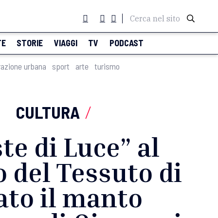
Cerca nel sito
TE
STORIE
VIAGGI
TV
PODCAST
razione urbana
sport
arte
turismo
CULTURA
/
te di Luce” al
 del Tessuto di
ato il manto