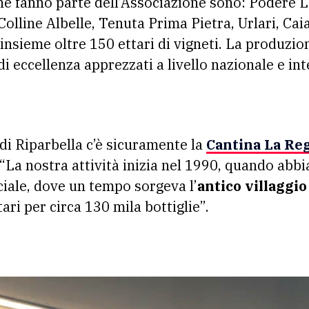
e fanno parte dell’Associazione sono: Podere 
olline Albelle, Tenuta Prima Pietra, Urlari, Cai
insieme oltre 150 ettari di vigneti. La produzion
 di eccellenza apprezzati a livello nazionale e in
 di Riparbella c’è sicuramente la
Cantina La Re
“La nostra attività inizia nel 1990, quando abbi
ciale, dove un tempo sorgeva l’
antico villaggio
ri per circa 130 mila bottiglie”.