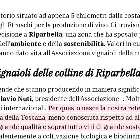
li Etruschi per la produzione di vino. Ci troviam
ecisione a
Riparbella
, una zona che ha sposato 
ell’
ambiente
e della
sostenibilità
. Valori in c
anno dato vita all’Associazione vignaioli delle co
gnaioli delle colline di Riparbell
ende che stanno producendo in maniera significa
lavio Nuti
, presidente dell’Associazione -. Mol
 internazionali.
Per questo nasce la nostra rete,
 della Toscana, meno conosciuta rispetto ad al
grande qualità e soprattutto vini di grande soste
evalentemente a coltivazione biologica e biodinam