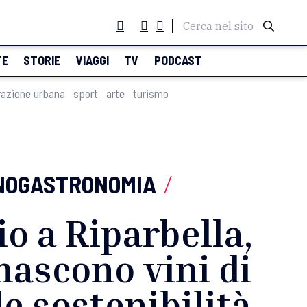
Cerca nel sito
TE
STORIE
VIAGGI
TV
PODCAST
razione urbana
sport
arte
turismo
NOGASTRONOMIA
/
io a Riparbella,
nascono vini di
e sostenibilità