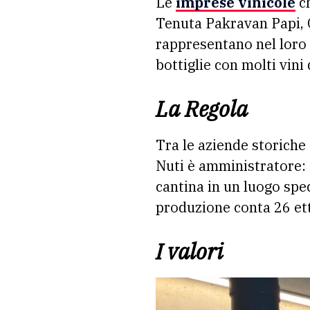
Le
imprese vinicole
ch
Tenuta Pakravan Papi, C
rappresentano nel loro 
bottiglie con molti vini
La Regola
Tra le aziende storiche
Nuti è amministratore: 
cantina in un luogo spe
produzione conta 26 etta
I valori