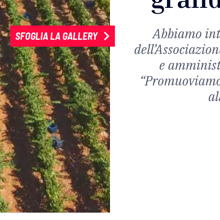
Abbiamo inte
SFOGLIA LA GALLERY
dell’Associazion
e amminist
“Promuoviamo i
al