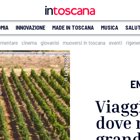
MIA
INNOVAZIONE
MADE IN TOSCANA
MUSICA
SALU
imentare
cinema
giovanisì
muoversi in toscana
eventi
rigene
© La Regola
E
Viagg
dove 
grand