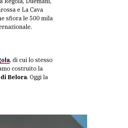
La Regola, Duemani,
arossa e La Cava
e sfiora le 500 mila
ternazionale.
gola
, di cui lo stesso
amo costruito la
 di Belora
. Oggi la