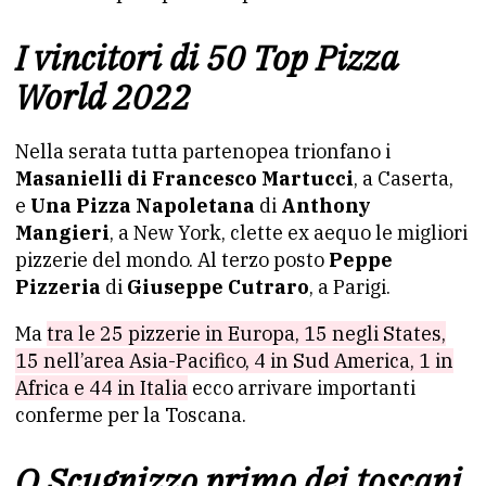
I vincitori di 50 Top Pizza
World 2022
Nella serata tutta partenopea trionfano i
Masanielli di Francesco Martucci
, a Caserta,
e
Una Pizza Napoletana
di
Anthony
Mangieri
, a New York, clette ex aequo le migliori
pizzerie del mondo. Al terzo posto
Peppe
Pizzeria
di
Giuseppe Cutraro
, a Parigi.
Ma
tra le 25 pizzerie in Europa, 15 negli States,
15 nell’area Asia-Pacifico, 4 in Sud America, 1 in
Africa e 44 in Italia
ecco arrivare importanti
conferme per la Toscana.
O Scugnizzo primo dei toscani