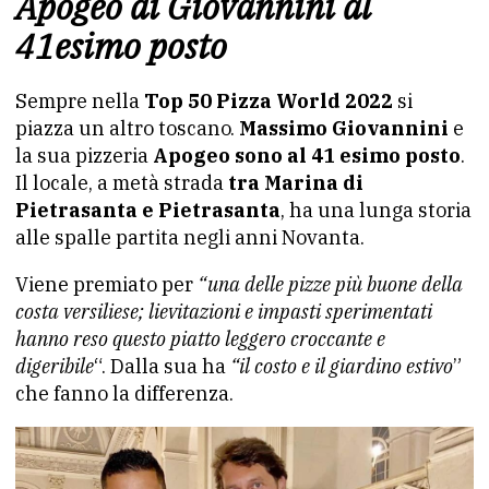
Apogeo di Giovannini al
41esimo posto
Sempre nella
Top 50 Pizza World 2022
si
piazza un altro toscano.
Massimo Giovannini
e
la sua pizzeria
Apogeo sono al 41 esimo posto
.
Il locale, a metà strada
tra Marina di
Pietrasanta e Pietrasanta
, ha una lunga storia
alle spalle partita negli anni Novanta.
Viene premiato per
“una delle pizze più buone della
costa versiliese; lievitazioni e impasti sperimentati
hanno reso questo piatto leggero croccante e
digeribile
“. Dalla sua ha
“il costo e il giardino estivo
”
che fanno la differenza.