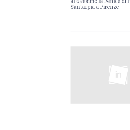
al 69esimo la Fenice di 
Santarpia a Firenze