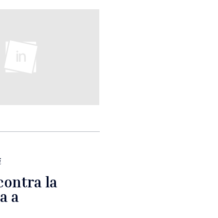
i
contra la
a a