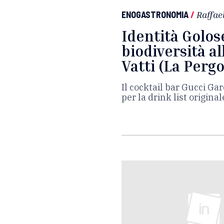
ENOGASTRONOMIA
/
Raffae
Identità Golos
biodiversità a
Vatti (La Pergo
Il cocktail bar Gucci Ga
per la drink list origina