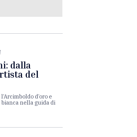
i
i: dalla
artista del
 l’Arcimboldo d’oro e
e bianca nella guida di