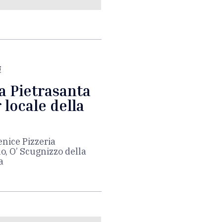
i
a Pietrasanta
 locale della
enice Pizzeria
, O’ Scugnizzo della
a