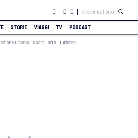
Cerca nel sito
TE
STORIE
VIAGGI
TV
PODCAST
razione urbana
sport
arte
turismo