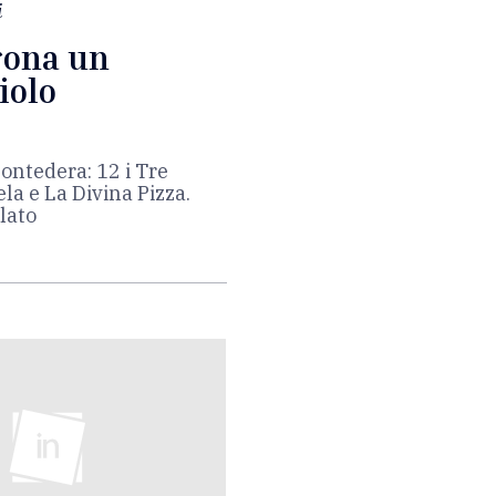
i
rona un
iolo
Pontedera: 12 i Tre
la e La Divina Pizza.
lato