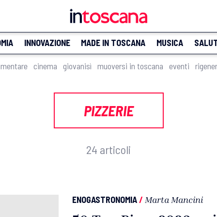
MIA
INNOVAZIONE
MADE IN TOSCANA
MUSICA
SALU
imentare
cinema
giovanisì
muoversi in toscana
eventi
rigene
PIZZERIE
24 articoli
ENOGASTRONOMIA
/
Marta Mancini