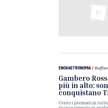
ENOGASTRONOMIA
/
Raffae
Gambero Ross
più in alto: so
conquistano T
Cento i premiati in tutta
riconoscimento in guida. 