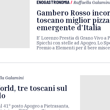
ENOGASTRONOMIA
/
Raffaella Galamin
Gambero Rosso inco
toscano miglior pizza
emergente d’Italia
E’ Lorenzo Prestia di Grano Vivo a 
Spicchi con stelle ad Apogeo, Lo Spe
Premio a Elementi per il bere misce
lla Galamini
rld, tre toscani sul
do
 al 41° posto Apogeo a Pietrasanta,