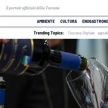
Il portale ufficiale della Toscana
AMBIENTE
CULTURA
ENOGASTRONO
Trending Topics:
Toscana Digitale
agroal