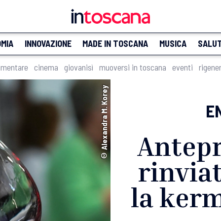
MIA
INNOVAZIONE
MADE IN TOSCANA
MUSICA
SALU
imentare
cinema
giovanisì
muoversi in toscana
eventi
rigene
© Alexandra M. Korey
E
Antepr
rinvia
la kerm