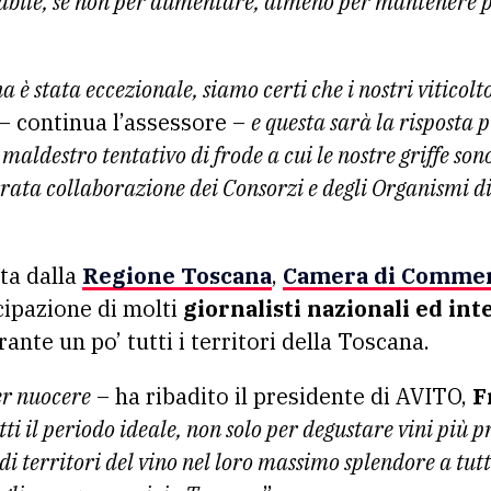
dabile, se non per aumentare, almeno per mantenere p
a è stata eccezionale, siamo certi che i nostri vitico
– continua l’assessore –
e questa sarà la risposta
maldestro tentativo di frode a cui le nostre griffe sono
rrata collaborazione dei Consorzi e degli Organismi d
ta dalla
Regione Toscana
,
Camera di Commer
cipazione di molti
giornalisti nazionali ed int
ante un po’ tutti i territori della Toscana.
er nuocere
– ha ribadito il presidente di AVITO,
F
ti il periodo ideale, non solo per degustare vini più 
idi territori del vino nel loro massimo splendore a tutti