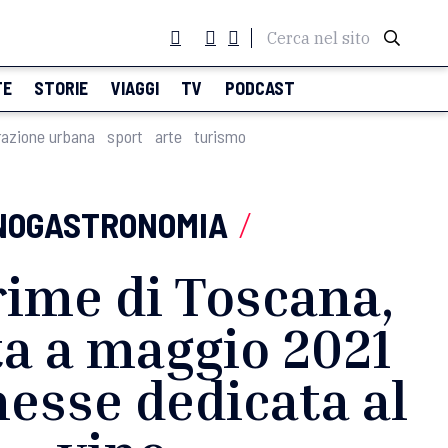
Cerca nel sito
TE
STORIE
VIAGGI
TV
PODCAST
razione urbana
sport
arte
turismo
NOGASTRONOMIA
/
ime di Toscana,
ta a maggio 2021
esse dedicata al