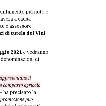
ppuntamento più noto e
mavera a causa
nte e assessore
i di tutela dei Vini
aggio 2021
e vedranno
li denominazioni di
rappresentano il
ero comparto agricolo
– ha precisato la
a promozione può