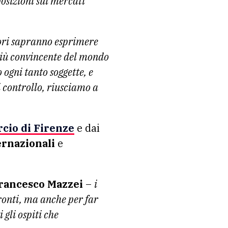
osizioni sui mercati
ltori sapranno esprimere
 più convincente del mondo
 ogni tanto soggette, e
i controllo, riusciamo a
cio di Firenze
e dai
ernazionali
e
rancesco Mazzei
–
i
pronti, ma anche per far
 gli ospiti che