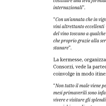
costituire una leva formi
internazionali
”.
“
Con un’annata che in vign
vini altrettanto eccellenti
del vino toscano a qualche 
che proprio grazie alla se
stanare
”.
La kermesse, organizza
Consorzi, vede la parte
coinvolge in modo itiner
“
Non tutto il male viene p
mesi primaverili sono infat
vivere e visitare gli splend