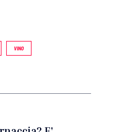
VINO
ernaccia? E'