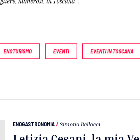
gliere, numerosi, in Toscana
”.
ENOTURISMO
EVENTI
EVENTI IN TOSCANA
ENOGASTRONOMIA
/
Simona Bellocci
Letizia Cesani, la mia V