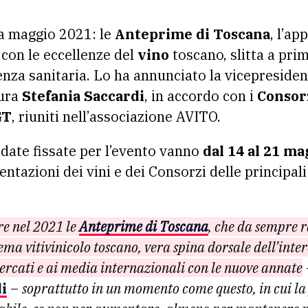
 a maggio 2021: le
Anteprime di Toscana
, l’a
con le eccellenze del
vino
toscano, slitta a pri
nza sanitaria. Lo ha annunciato la vicepreside
tura
Stefania Saccardi
, in accordo con i
Consorz
GT
, riuniti nell’associazione AVITO.
 date fissate per l’evento vanno
dal 14 al 21 m
sentazioni dei vini e dei Consorzi delle principa
e nel 2021 le
Anteprime di Toscana
, che da sempre 
tema vitivinicolo toscano, vera spina dorsale dell’int
mercati e ai media internazionali con le nuove annate
i
–
soprattutto in un momento come questo, in cui l