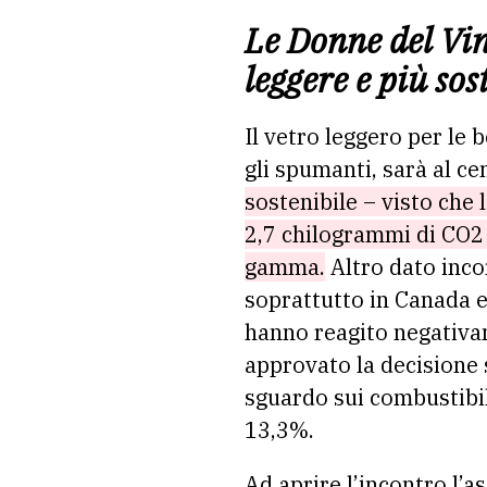
Le Donne del Vin
leggere e più sos
Il vetro leggero per le 
gli spumanti, sarà al c
sostenibile – visto che
2,7 chilogrammi di CO2 –
gamma.
Altro dato inco
soprattutto in Canada e
hanno reagito negativam
approvato la decisione 
sguardo sui combustibil
13,3%.
Ad aprire l’incontro l’a