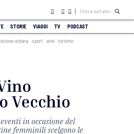
Cerca nel sito
TE
STORIE
VIAGGI
TV
PODCAST
razione urbana
sport
arte
turismo
 Vino
zo Vecchio
eventi in occasione del
tine femminili scelgono le