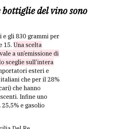
 bottiglie del vino sono
mi e gli 830 grammi per
e 15.
Una scelta
vale a un’emissione di
o sceglie sull’intera
mportatori esteri e
taliani che per il 28%
cari) che hanno
scenti. Infine uno
L 25,5% e gasolio
ilia Del Re.