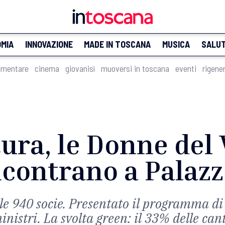
MIA
INNOVAZIONE
MADE IN TOSCANA
MUSICA
SALU
imentare
cinema
giovanisì
muoversi in toscana
eventi
rigene
ura, le Donne del
incontrano a Palaz
le 940 socie. Presentato il programma di 
inistri. La svolta green: il 33% delle can