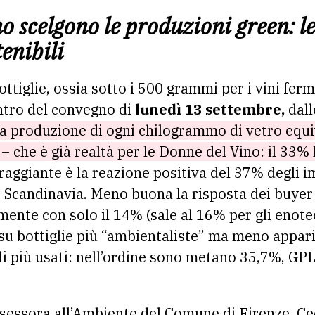
o scelgono le produzioni green: le
tenibili
bottiglie, ossia sotto i 500 grammi per i vini fer
entro del convegno di
lunedì 13 settembre,
dall
 la produzione di ogni chilogrammo di vetro equi
 che è già realtà per le Donne del Vino: il 33% l
raggiante è la reazione positiva del 37% degli i
 Scandinavia. Meno buona la risposta dei buyer i
ente con solo il 14% (sale al 16% per gli enote
su bottiglie più “ambientaliste” ma meno appari
i più usati: nell’ordine sono metano 35,7%, GP
ssessora all’Ambiente del Comune di Firenze, Cec