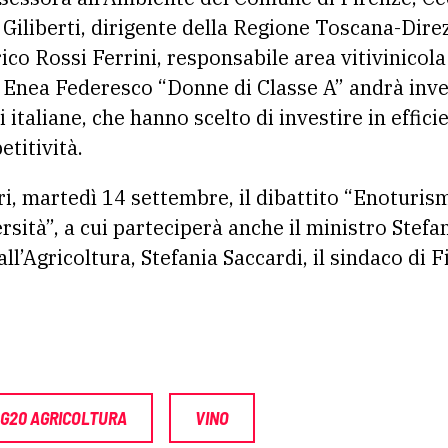
iliberti, dirigente della Regione Toscana-Dire
ico Rossi Ferrini, responsabile area vitivinicola
 Enea Federesco “Donne di Classe A” andrà invec
 italiane, che hanno scelto di investire in effic
titività.
ntri, martedì 14 settembre, il dibattito “Enotur
ersità”, a cui parteciperà anche il ministro Stef
all’Agricoltura, Stefania Saccardi, il sindaco di 
G20 AGRICOLTURA
VINO