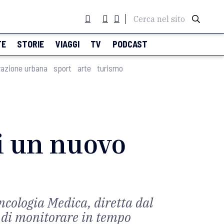
Cerca nel sito
TE
STORIE
VIAGGI
TV
PODCAST
razione urbana
sport
arte
turismo
di un nuovo
ncologia Medica, diretta dal
à di monitorare in tempo