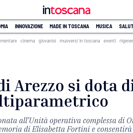
MIA
INNOVAZIONE
MADE IN TOSCANA
MUSICA
SALU
imentare
cinema
giovanisì
muoversi in toscana
eventi
rigene
di Arezzo si dota 
tiparametrico
onata all’Unità operativa complessa di O
emoria di Elisabetta Fortini e consentir