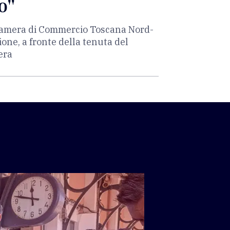
o"
a Camera di Commercio Toscana Nord-
one, a fronte della tenuta del
era