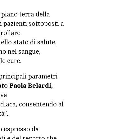
 piano terra della
i pazienti sottoposti a
trollare
llo stato di salute,
no nel sangue,
le cure.
principali parametri
gato
Paola Belardi,
eva
diaca, consentendo al
à”.
io espresso da
ti e del reparto che