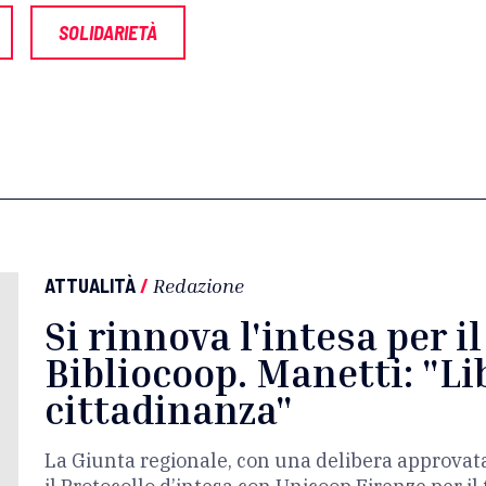
SOLIDARIETÀ
ATTUALITÀ
/
Redazione
Si rinnova l'intesa per i
Bibliocoop. Manetti: "Lib
cittadinanza"
La Giunta regionale, con una delibera approvat