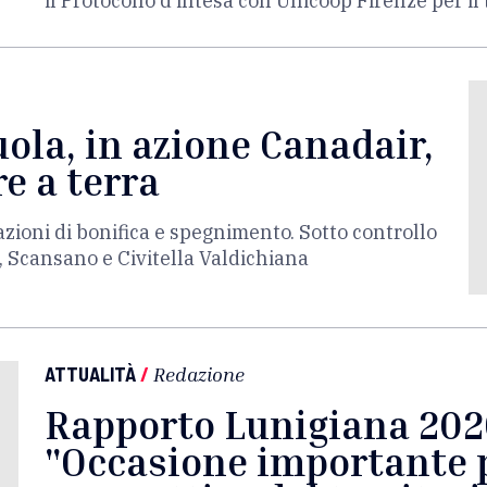
il Protocollo d’intesa con Unicoop Firenze per i
ola, in azione Canadair,
re a terra
zioni di bonifica e spegnimento. Sotto controllo
o, Scansano e Civitella Valdichiana
ATTUALITÀ
/
Redazione
Rapporto Lunigiana 2026
"Occasione importante p