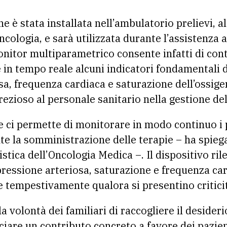
è stata installata nell’ambulatorio prelievi, al
ncologia, e sarà utilizzata durante l’assistenza a
monitor multiparametrico consente infatti di con
 tempo reale alcuni indicatori fondamentali de
a, frequenza cardiaca e saturazione dell’ossige
ezioso al personale sanitario nella gestione del
 ci permette di monitorare in modo continuo i 
ante la somministrazione delle terapie – ha spie
stica dell’Oncologia Medica –. Il dispositivo ril
ssione arteriosa, saturazione e frequenza car
e tempestivamente qualora si presentino criticit
 volontà dei familiari di raccogliere il desider
sciare un contributo concreto a favore dei pazien