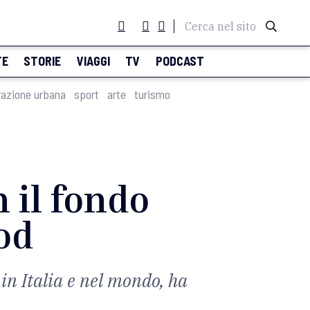
Cerca nel sito
TE
STORIE
VIAGGI
TV
PODCAST
razione urbana
sport
arte
turismo
 il fondo
od
 in Italia e nel mondo, ha