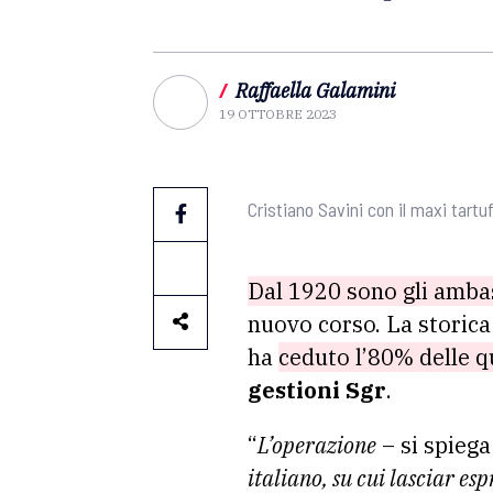
/
Raffaella Galamini
19 OTTOBRE 2023
Cristiano Savini con il maxi tart
Dal 1920 sono gli ambas
nuovo corso. La storic
ha
ceduto l’80% delle qu
gestioni Sgr
.
“
L’operazione
– si spiega
italiano, su cui lasciar es