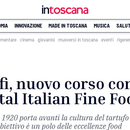
MIA
INNOVAZIONE
MADE IN TOSCANA
MUSICA
SALU
imentare
cinema
giovanisì
muoversi in toscana
eventi
rigene
fi, nuovo corso con
tal Italian Fine Fo
l 1920 porta avanti la cultura del tartufo
biettivo è un polo delle eccellenze food