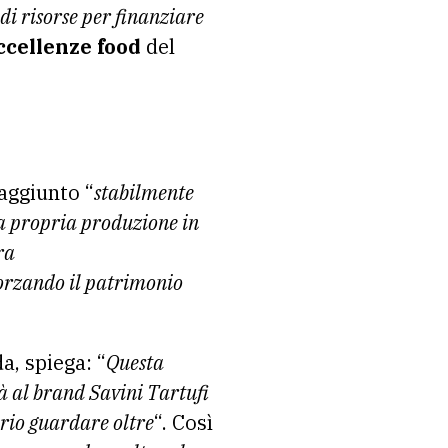
 di risorse per finanziare
ccellenze food
del
raggiunto “
stabilmente
la propria produzione in
ra
forzando il patrimonio
a, spiega: “
Questa
à al brand Savini Tartufi
ario guardare oltre
“. Così