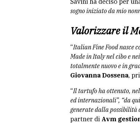
Savini ha deciso per un
sogno iniziato da mio non
Valorizzare il Ma
“
Italian Fine Food nasce co
Made in Italy nel cibo e n
totalmente nuovo e in gra
Giovanna Dossena
, pr
“
Il tartufo ha ottenuto, ne
ed internazionali”, “da qui
generate dalla possibilità d
partner di
Avm gestio