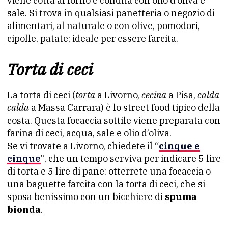
viene cotta al forno e condita con olio d’oliva e
sale. Si trova in qualsiasi panetteria o negozio di
alimentari, al naturale o con olive, pomodori,
cipolle, patate; ideale per essere farcita.
Torta di ceci
La torta di ceci (
torta
a Livorno,
cecina
a Pisa,
calda
calda
a Massa Carrara) è lo street food tipico della
costa. Questa focaccia sottile viene preparata con
farina di ceci, acqua, sale e olio d’oliva.
Se vi trovate a Livorno, chiedete il “
cinque e
cinque
”, che un tempo serviva per indicare 5 lire
di torta e 5 lire di pane: otterrete una focaccia o
una baguette farcita con la torta di ceci, che si
sposa benissimo con un bicchiere di
spuma
bionda
.