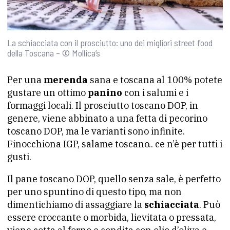
La schiacciata con il prosciutto: uno dei migliori street food
della Toscana – © Mollica’s
Per una
merenda
sana e toscana al 100% potete
gustare un ottimo
panino
con i salumi e i
formaggi locali. Il prosciutto toscano DOP, in
genere, viene abbinato a una fetta di pecorino
toscano DOP, ma le varianti sono infinite.
Finocchiona IGP, salame toscano.. ce n’è per tutti i
gusti.
Il pane toscano DOP, quello senza sale, è perfetto
per uno spuntino di questo tipo, ma non
dimentichiamo di assaggiare la
schiacciata
. Può
essere croccante o morbida, lievitata o pressata,