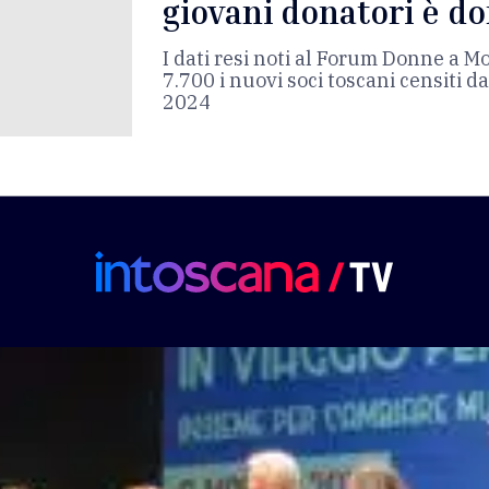
giovani donatori è d
I dati resi noti al Forum Donne a M
7.700 i nuovi soci toscani censiti d
2024