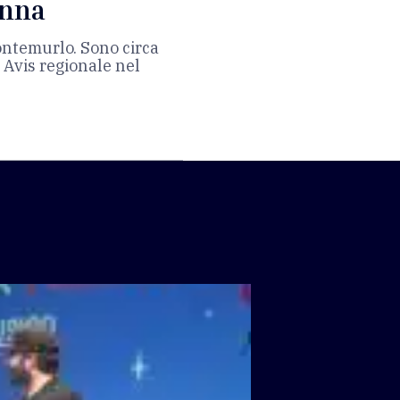
onna
ontemurlo. Sono circa
a Avis regionale nel