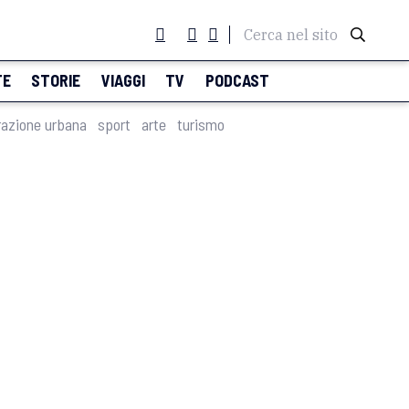
Cerca nel sito
TE
STORIE
VIAGGI
TV
PODCAST
razione urbana
sport
arte
turismo