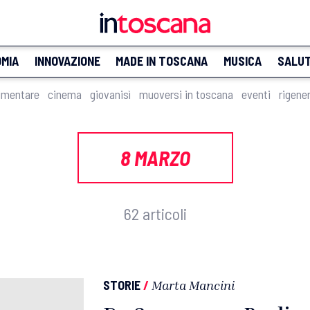
MIA
INNOVAZIONE
MADE IN TOSCANA
MUSICA
SALU
imentare
cinema
giovanisì
muoversi in toscana
eventi
rigene
8 MARZO
62 articoli
STORIE
/
Marta Mancini