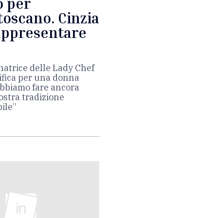
o per
toscano. Cinzia
appresentare
inatrice delle Lady Chef
nifica per una donna
dobbiamo fare ancora
ostra tradizione
bile”