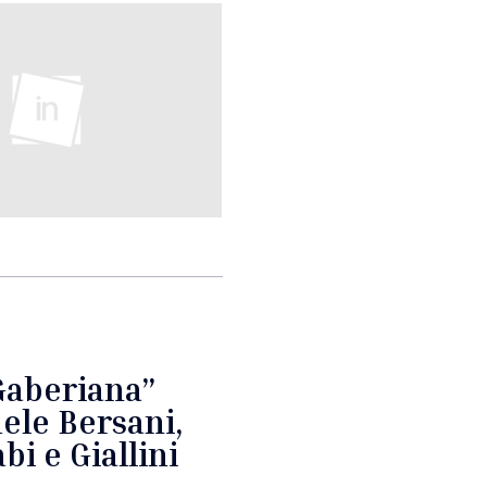
 Gaberiana”
uele Bersani,
bi e Giallini