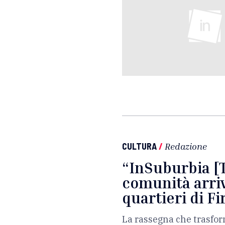
CULTURA
/
Redazione
“InSuburbia [Th
comunità arriva
quartieri di F
La rassegna che trasform