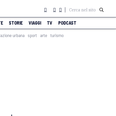
Cerca nel sito
TE
STORIE
VIAGGI
TV
PODCAST
razione urbana
sport
arte
turismo