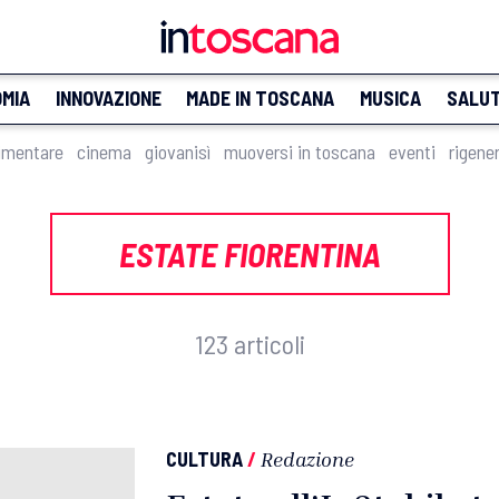
MIA
INNOVAZIONE
MADE IN TOSCANA
MUSICA
SALU
imentare
cinema
giovanisì
muoversi in toscana
eventi
rigene
ESTATE FIORENTINA
123 articoli
CULTURA
/
Redazione