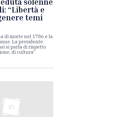
 seduta solenne
i: “Libertà e
 genere temi
na di morte nel 1786 e la
onne. La presidente:
si si parla di rispetto
zione, di cultura”