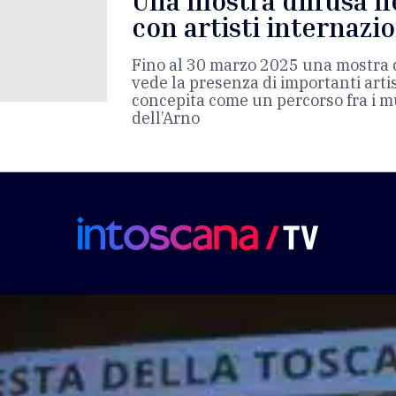
Una mostra diffusa n
con artisti internazio
Fino al 30 marzo 2025 una mostra di
vede la presenza di importanti artis
concepita come un percorso fra i mu
dell’Arno