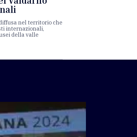
el Valdarno
nali
ffusa nel territorio che
ti internazionali,
sei della valle