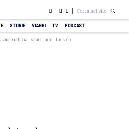
Cerca nel sito
TE
STORIE
VIAGGI
TV
PODCAST
razione urbana
sport
arte
turismo