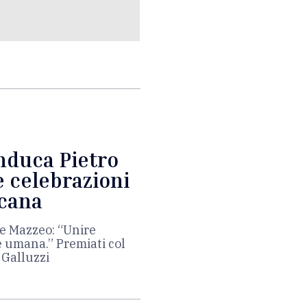
nduca Pietro
e celebrazioni
scana
le Mazzeo: “Unire
 umana.” Premiati col
 Galluzzi