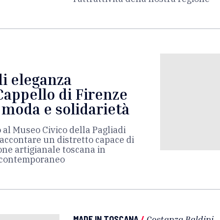
i eleganza
 Cappello di Firenze
, moda e solidarietà
 al Museo Civico della Pagliadi
raccontare un distretto capace di
one artigianale toscana in
o contemporaneo
MADE IN TOSCANA
/
Costanza Baldini