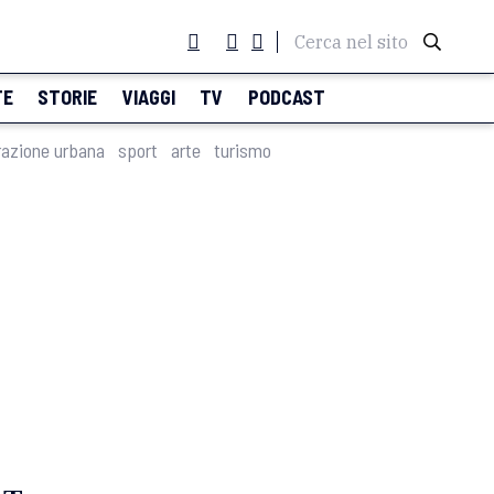
Cerca nel sito
TE
STORIE
VIAGGI
TV
PODCAST
razione urbana
sport
arte
turismo