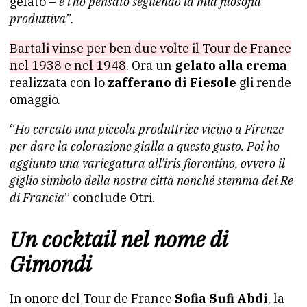
gelato –
e l’ho pensato seguendo la mia filosofia
produttiva”
.
Bartali vinse per ben due volte il Tour de France
nel 1938 e nel 1948
. Ora un
gelato alla crema
realizzata con lo
zafferano di Fiesole
gli rende
omaggio.
“
Ho cercato una piccola produttrice vicino a Firenze
per dare la colorazione gialla a questo gusto. Poi ho
aggiunto una variegatura all’iris fiorentino, ovvero il
giglio simbolo della nostra città nonché stemma dei Re
di Francia
” conclude Otri.
Un cocktail nel nome di
Gimondi
In onore del Tour de France
Sofia Sufi Abdi
, la