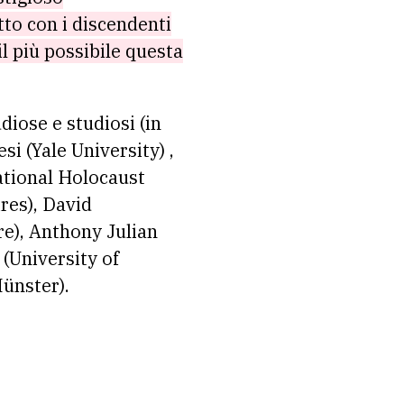
tto con i discendenti
l più possibile questa
udiose e studiosi (in
i (Yale University) ,
ational Holocaust
res), David
e), Anthony Julian
(University of
Münster).