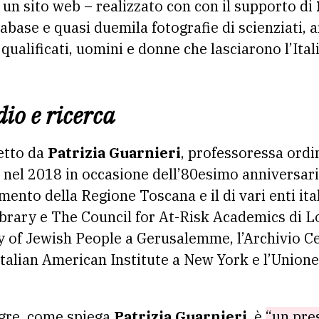
un sito web – realizzato con con il supporto di
ase e quasi duemila fotografie di scienziati, ar
qualificati, uomini e donne che lasciarono l’Itali
dio e ricerca
retto da
Patrizia Guarnieri
, professoressa ordin
 nel 2018 in occasione dell’80esimo anniversari
mento della Regione Toscana e il di vari enti ital
brary e The Council for At-Risk Academics di L
y of Jewish People a Gerusalemme, l’Archivio Ce
talian American Institute a New York e l’Union
egre, come spiega
Patrizia Guarnieri
, è
“un pre