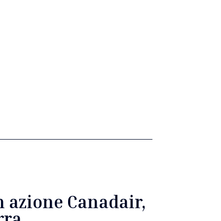
n azione Canadair,
rra