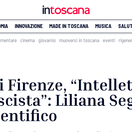
MIA
INNOVAZIONE
MADE IN TOSCANA
MUSICA
SALU
imentare
cinema
giovanisì
muoversi in toscana
eventi
rigene
 Firenze, “Intellet
ascista”: Liliana Se
entifico