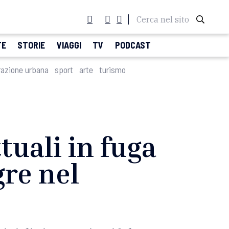
Cerca nel sito
TE
STORIE
VIAGGI
TV
PODCAST
razione urbana
sport
arte
turismo
tuali in fuga
gre nel