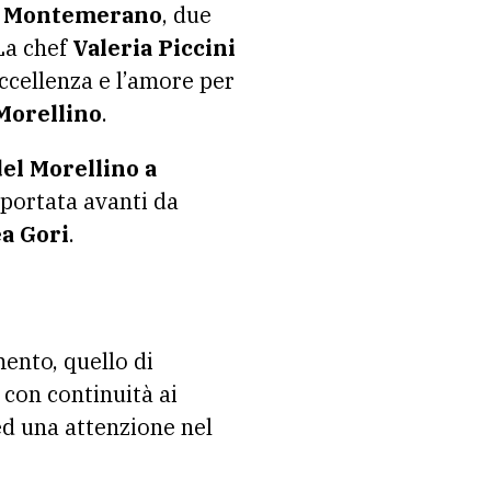
a Montemerano
, due
La chef
Valeria Piccini
eccellenza e l’amore per
 Morellino
.
el Morellino a
 portata avanti da
a Gori
.
mento, quello di
 con continuità ai
ed una attenzione nel