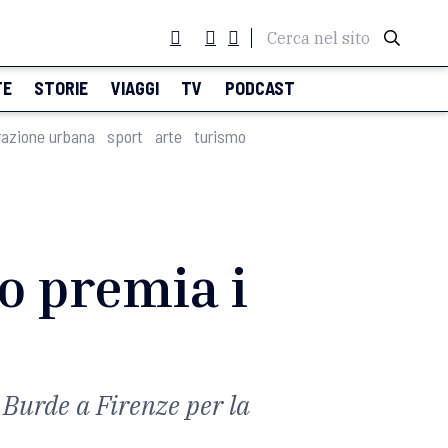
Cerca nel sito
TE
STORIE
VIAGGI
TV
PODCAST
razione urbana
sport
arte
turismo
no premia i
 Burde a Firenze per la