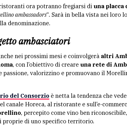
ristoranti ora potranno fregiarsi di
una placca 
ellino ambassadors
“. Sarà in bella vista nei loro 
 alla denominazione.
ogetto ambasciatori
 anche nei prossimi mesi e coinvolgerà
altri Am
Roma
, con l’obiettivo di creare
una rete di Amb
e passione, valorizzino e promuovano il Morellino
rio del Consorzio
è netta la tendenza che vede
el canale Horeca, al ristorante e sull’e-commer
orellino
, percepito come vino ben riconoscibile,
i proprie di uno specifico territorio.