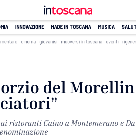
MIA
INNOVAZIONE
MADE IN TOSCANA
MUSICA
SALU
imentare
cinema
giovanisì
muoversi in toscana
eventi
rigene
sorzio del Morelli
ciatori”
 ai ristoranti Caino a Montemerano e Da
 denominazione