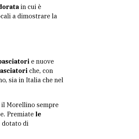
dorata
in cui è
locali a dimostrare la
basciatori
e nuove
asciatori
che, con
, sia in Italia che nel
 il Morellino sempre
ce. Premiate
le
 dotato di