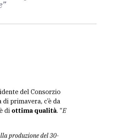
e”
sidente del Consorzio
a di primavera, c’è da
è di
ottima qualità
. “
E
lla produzione del 30-