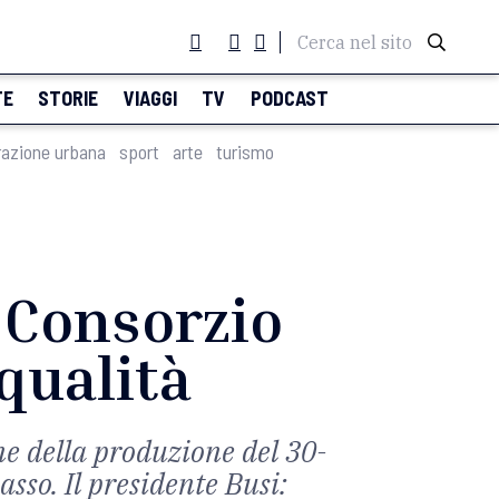
Cerca nel sito
TE
STORIE
VIAGGI
TV
PODCAST
razione urbana
sport
arte
turismo
l Consorzio
 qualità
e della produzione del 30-
sso. Il presidente Busi: