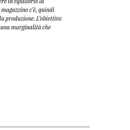
e in equilibrio la
n magazzino c’è, quindi
a produzione. L’obiettivo
ne una marginalità che