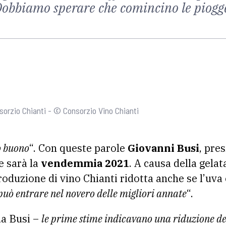
 Dobbiamo sperare che comincino le piogg
sorzio Chianti - © Consorzio Vino Chianti
o buono
“. Con queste parole
Giovanni Busi
, pre
e sarà la
vendemmia 2021
. A causa della gelat
roduzione di vino Chianti ridotta anche se l’uva 
può entrare nel novero delle migliori annate
“.
ua Busi –
le prime stime indicavano una riduzione de