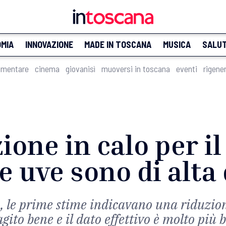
MIA
INNOVAZIONE
MADE IN TOSCANA
MUSICA
SALU
imentare
cinema
giovanisì
muoversi in toscana
eventi
rigene
ione in calo per i
e uve sono di alta
, le prime stime indicavano una riduzion
to bene e il dato effettivo è molto più ba