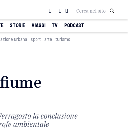
Cerca nel sito
TE
STORIE
VIAGGI
TV
PODCAST
razione urbana
sport
arte
turismo
 fiume
Ferragosto la conclusione
trofe ambientale