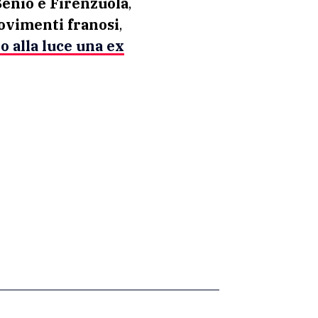
Senio e Firenzuola
,
vimenti franosi
,
to
alla luce una ex