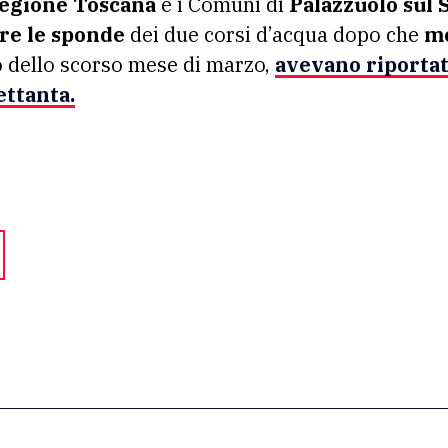
egione Toscana
e i Comuni di
Palazzuolo sul 
ire le sponde
dei due corsi d’acqua dopo che
mo
 dello scorso mese di marzo,
avevano riporta
ettanta.