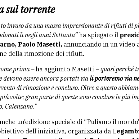
a sul torrente
ato invaso da una massa impressionante di rifiuti di pl
donati lì negli anni Settanta”
ha spiegato il
presi
arno, Paolo Masetti,
annunciando in un video al
e della rimozione dei rifiuti.
i come prima –
ha aggiunto Masetti –
quasi perché tr
he devono essere ancora portati via
li porteremo via n
vento di rimozione è concluso. Oltre a questo abbiamo
più volte; gran parte di queste sono concluse le più i
o, Calenzano.”
a anche un’edizione speciale di “Puliamo il mondo
biettivo dell’iniziativa, organizzata da L
egamb