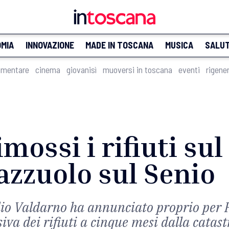
MIA
INNOVAZIONE
MADE IN TOSCANA
MUSICA
SALU
imentare
cinema
giovanisì
muoversi in toscana
eventi
rigene
mossi i rifiuti sul
azzuolo sul Senio
dio Valdarno ha annunciato proprio per 
iva dei rifiuti a cinque mesi dalla catas