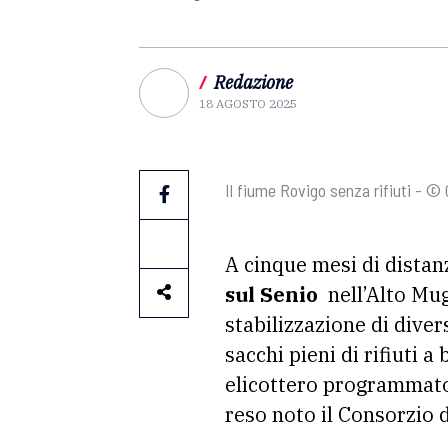
/
Redazione
18 AGOSTO 2025
Il fiume Rovigo senza rifiuti - ©
A cinque mesi di distanza
sul Senio
nell’Alto Muge
stabilizzazione di diver
sacchi pieni di rifiuti 
elicottero programmato
reso noto il Consorzio 