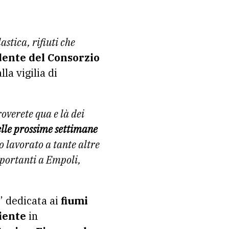
astica, rifiuti che
dente del Consorzio
la vigilia di
overete qua e là dei
elle prossime settimane
 lavorato a tante altre
mportanti a Empoli,
” dedicata ai
fiumi
iente
in