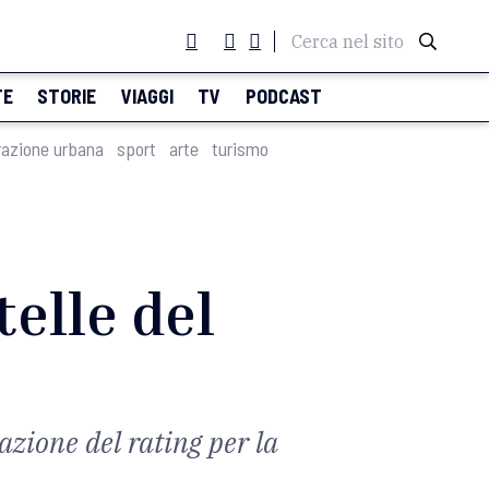
Cerca nel sito
TE
STORIE
VIAGGI
TV
PODCAST
razione urbana
sport
arte
turismo
elle del
azione del rating per la