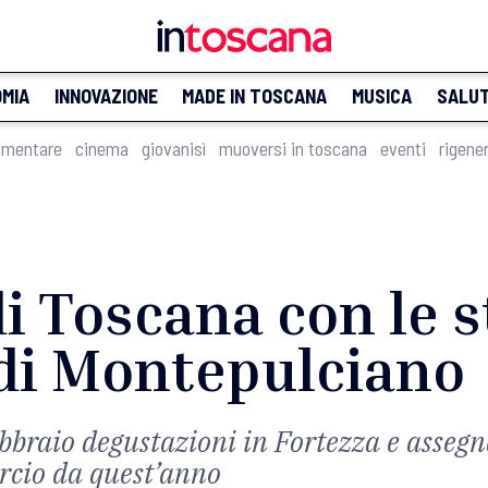
MIA
INNOVAZIONE
MADE IN TOSCANA
MUSICA
SALU
imentare
cinema
giovanisì
muoversi in toscana
eventi
rigene
 Toscana con le st
 di Montepulciano
ebbraio degustazioni in Fortezza e assegn
cio da quest’anno