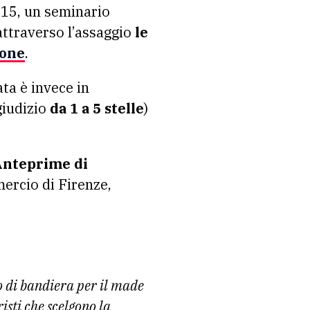
 15, un seminario
 attraverso l’assaggio
le
ione
.
ta è invece in
giudizio
da 1 a 5 stelle
)
Anteprime di
rcio di Firenze,
to di bandiera per il made
isti che scelgono la