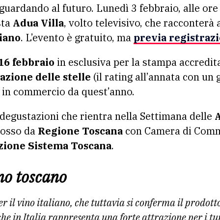
guardando al futuro. Lunedì 3 febbraio, alle ore
sta
Adua Villa
, volto televisivo, che racconterà
iano
. L’evento è gratuito, ma
previa registraz
 16 febbraio
in esclusiva per la stampa accredita
zione delle stelle
(il rating all’annata con un 
 in commercio da quest’anno.
degustazioni che rientra nella Settimana delle
mosso da
Regione Toscana
con Camera di Comme
zione Sistema Toscana
.
ino toscano
r il vino italiano, che tuttavia si conferma il prodot
e in Italia rappresenta una forte attrazione per i tur