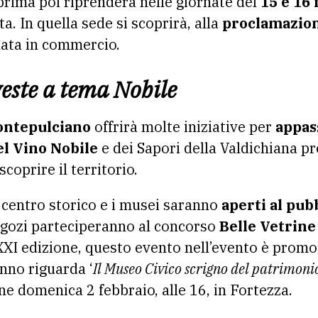
rima poi riprenderà nelle giornate del
15 e 16 
a. In quella sede si scoprirà, alla
proclamazione
nata in commercio.
veste a tema Nobile
ntepulciano
offrirà molte iniziative per
appass
el Vino Nobile
e dei Sapori della Valdichiana 
scoprire il territorio.
el centro storico e i musei saranno
aperti al pub
egozi parteciperanno al concorso
Belle Vetrine
XXI edizione, questo evento nell’evento è prom
nno riguarda ‘
Il Museo Civico scrigno del patrimonio
ne domenica 2 febbraio, alle 16, in Fortezza.