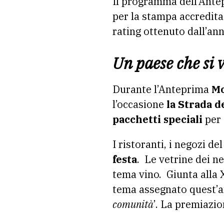
Il programma dell’Antep
per la stampa accreditat
rating ottenuto dall’an
Un paese che si 
Durante l’Anteprima
Mo
l’occasione
la Strada d
pacchetti speciali
per 
I ristoranti, i negozi d
festa
. Le vetrine dei n
tema vino. Giunta alla 
tema assegnato quest’a
comunità
’. La premiazio