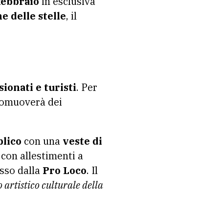
febbraio
in esclusiva
 delle stelle
, il
ionati e turisti
. Per
promuoverà dei
blico
con una
veste di
con allestimenti a
osso dalla
Pro Loco
. Il
 artistico culturale della