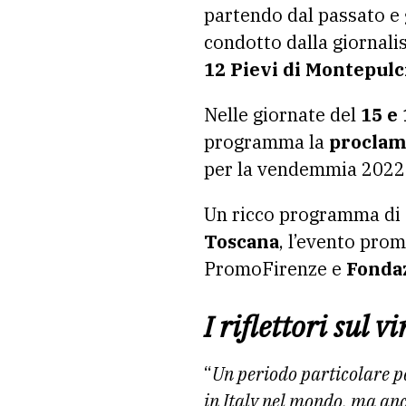
partendo dal passato e 
condotto dalla giornali
12 Pievi di Montepulc
Nelle giornate del
15 e
programma la
proclama
per la vendemmia 2022
Un ricco programma di 
Toscana
, l’evento pro
PromoFirenze e
Fonda
I riflettori sul v
“
Un periodo particolare pe
in Italy nel mondo, ma anch