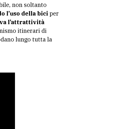
ibile, non soltanto
 l’uso della bici
per
a l’attrattività
onismo itinerari di
odano lungo tutta la