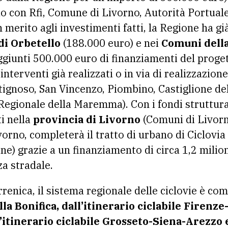
 con Rfi, Comune di Livorno, Autorità Portuale
n merito agli investimenti fatti, la Regione ha già
i Orbetello
(188.000 euro) e nei
Comuni della
 aggiunti 500.000 euro di finanziamenti del prog
interventi già realizzati o in via di realizzazion
ignoso, San Vincenzo, Piombino, Castiglione de
Regionale della Maremma). Con i fondi strutturali
ti nella
provincia di Livorno
(Comuni di Livorn
rno, completerà il tratto di urbano di Ciclovia 
) grazie a un finanziamento di circa 1,2 milioni
za stradale.
rrenica, il sistema regionale delle ciclovie è co
la Bonifica, dall’itinerario ciclabile Firenze
l’itinerario ciclabile Grosseto-Siena-Arezzo