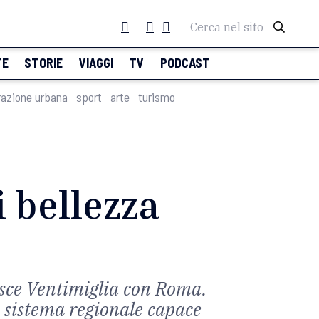
Cerca nel sito
TE
STORIE
VIAGGI
TV
PODCAST
razione urbana
sport
arte
turismo
i bellezza
nisce Ventimiglia con Roma.
n sistema regionale capace