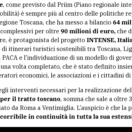
e
, come previsto dal Priim (Piano regionale inte
obilità) è sempre più al centro delle politiche r
Regione Toscana, che ha messo a bilancio
64 mil
complessivi per oltre
90 milioni di euro,
che de
tre, è protagonista del progetto
INTENSE, Itali
di itinerari turistici sostenibili tra Toscana, Li
l PACA e l’individuazione di un modello di gove
, una volta completato, che è stato definito insi
atori economici, le associazioni e i cittadini di 
gli interventi necessari per la realizzazione del
 per il tratto toscano
, somma che sale a oltre 3
iato da Roma a Ventimiglia. L’auspicio è che la 
corribile in continuità in tutta la sua esten