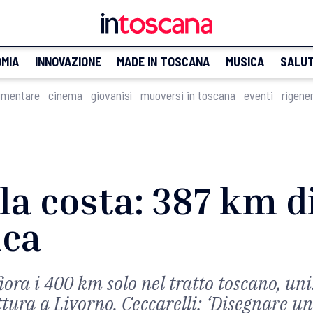
MIA
INNOVAZIONE
MADE IN TOSCANA
MUSICA
SALU
imentare
cinema
giovanisì
muoversi in toscana
eventi
rigene
la costa: 387 km d
ica
fiora i 400 km solo nel tratto toscano, u
ttura a Livorno. Ceccarelli: ‘Disegnare u