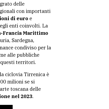
grato delle
egionali con importanti
ioni di euro
e
gli enti coinvolti. La
a-Francia Marittimo
guria, Sardegna,
rnance condiviso per la
eme alle pubbliche
questi territori.
la ciclovia Tirrenica è
00 milioni se si
parte toscana delle
sione nel 2023
.