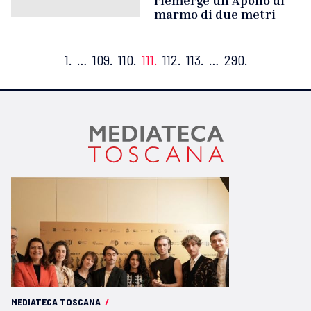
riemerge un Apollo di
marmo di due metri
1.
…
109.
110.
111.
112.
113.
…
290.
MEDIATECA TOSCANA
/