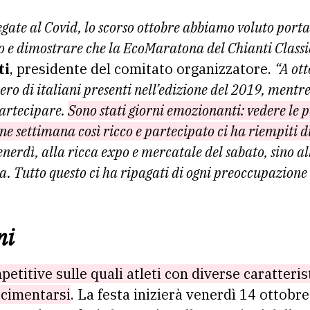
legate al Covid, lo scorso ottobre abbiamo voluto por
o e dimostrare che la EcoMaratona del Chianti Classic
ti
, presidente del comitato organizzatore.
“A ot
ero di italiani presenti nell’edizione del 2019, mentr
partecipare.
Sono stati giorni emozionanti: vedere le p
ine settimana così ricco e partecipato ci ha riempiti d
venerdì, alla ricca expo e mercatale del sabato, sino al
. Tutto questo ci ha ripagati di ogni preoccupazione 
ni
etitive sulle quali atleti con diverse caratteris
 cimentarsi
. La festa inizierà venerdì 14 ottobr