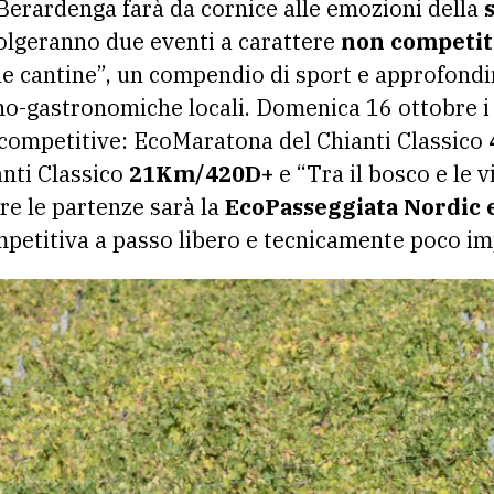
Berardenga farà da cornice alle emozioni della
olgeranno due eventi a carattere
non competit
le cantine”, un compendio di sport e approfond
eno-gastronomiche locali. Domenica 16 ottobre i 
e competitive: EcoMaratona del Chianti Classico
nti Classico
21Km/420D+
e “Tra il bosco e le v
re le partenze sarà la
EcoPasseggiata Nordic
petitiva a passo libero e tecnicamente poco im