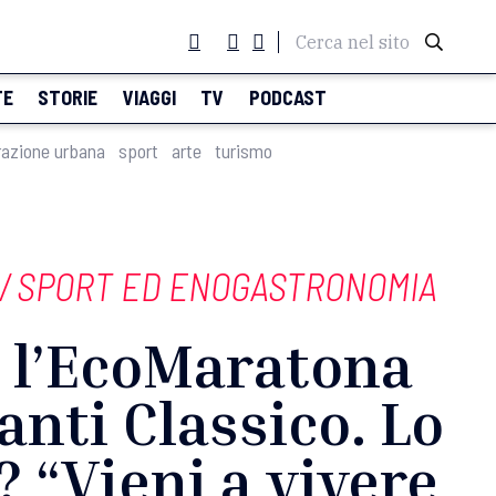
Cerca nel sito
TE
STORIE
VIAGGI
TV
PODCAST
razione urbana
sport
arte
turismo
/
SPORT ED ENOGASTRONOMIA
 l’EcoMaratona
anti Classico. Lo
? “Vieni a vivere