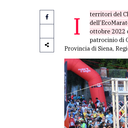
I territori del Chianti Classico si preparano a fare da cornice alla 15esima edizione
dell’EcoMarat
ottobre 2022
patrocinio di
Provincia di Siena, Reg