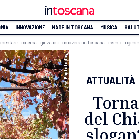
MIA
INNOVAZIONE
MADE IN TOSCANA
MUSICA
SALU
imentare
cinema
giovanisì
muoversi in toscana
eventi
rigene
© Phototoday
ATTUALITÀ
Torna
del Chi
slogan