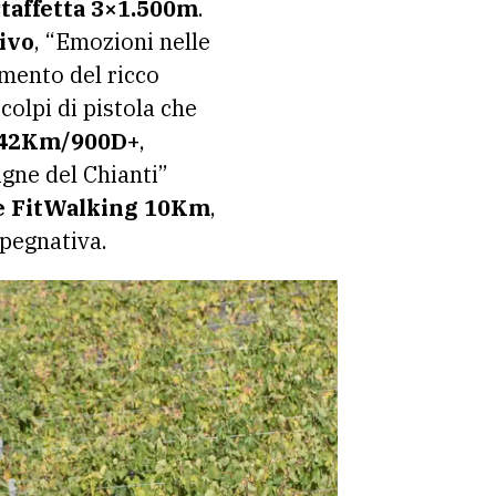
staffetta 3×1.500m
.
ivo
, “Emozioni nelle
imento del ricco
colpi di pistola che
42Km/900D+
,
igne del Chianti”
 e FitWalking 10Km
,
pegnativa.