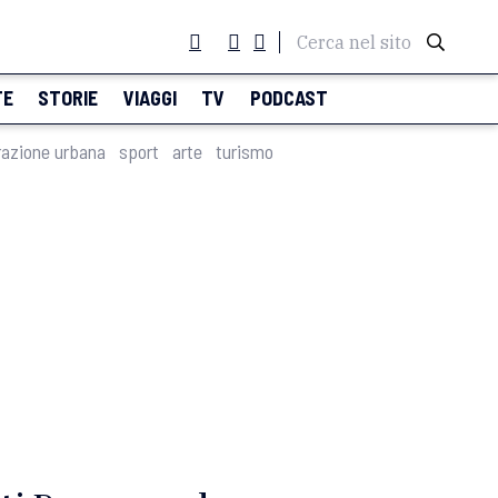
Cerca nel sito
TE
STORIE
VIAGGI
TV
PODCAST
razione urbana
sport
arte
turismo