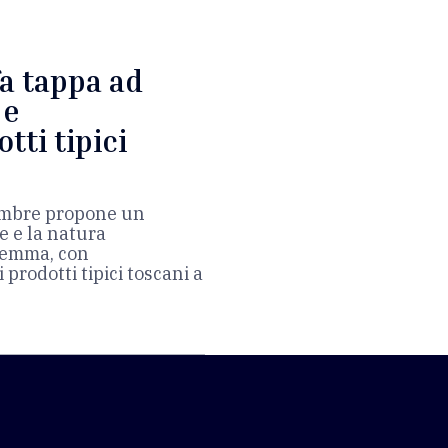
fa tappa ad
 e
tti tipici
embre propone un
e e la natura
remma, con
prodotti tipici toscani a