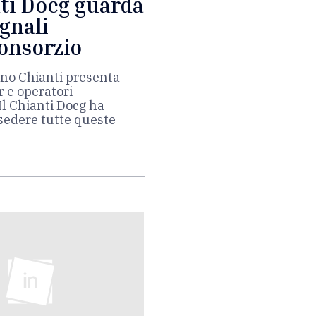
nti Docg guarda
egnali
Consorzio
ino Chianti presenta
r e operatori
“Il Chianti Docg ha
sedere tutte queste