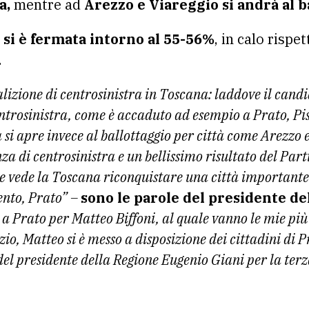
a,
mentre ad
Arezzo e Viareggio si andrà al b
 si è fermata intorno al 55-56%
, in calo rispe
.
lizione di centrosinistra in Toscana: laddove il cand
entrosinistra, come è accaduto ad esempio a Prato, Pis
a si apre invece al ballottaggio per città come Arezzo
 di centrosinistra e un bellissimo risultato del Par
ale vede la Toscana riconquistare una città importante
nto, Prato” –
sono le parole del presidente d
a Prato per Matteo Biffoni, al quale vanno le mie più
zio, Matteo si è messo a disposizione dei cittadini di 
l presidente della Regione Eugenio Giani per la terza