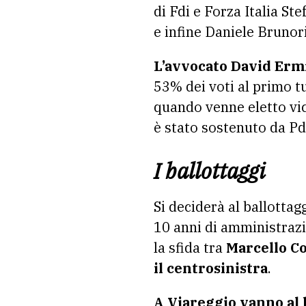
di Fdi e Forza Italia St
e infine Daniele Brunor
L’avvocato David Ermin
53% dei voti al primo tu
quando venne eletto vic
è stato sostenuto da Pd,
I ballottaggi
Si deciderà al ballottag
10 anni di amministrazi
la sfida tra
Marcello C
il centrosinistra
.
A Viareggio vanno al b