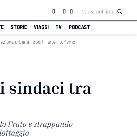
Cerca nel sito
TE
STORIE
VIAGGI
TV
PODCAST
razione urbana
sport
arte
turismo
i sindaci tra
ndo Prato e strappando
lottaggio