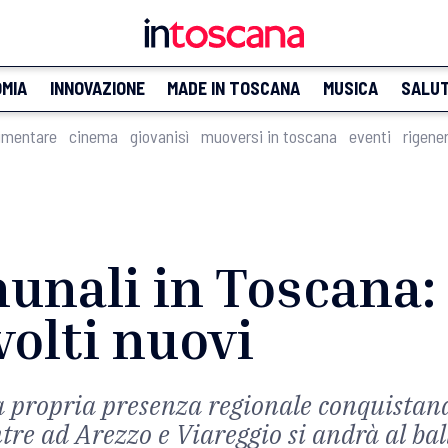
MIA
INNOVAZIONE
MADE IN TOSCANA
MUSICA
SALU
imentare
cinema
giovanisì
muoversi in toscana
eventi
rigene
unali in Toscana: 
olti nuovi
 la propria presenza regionale conquista
tre ad Arezzo e Viareggio si andrà al bal