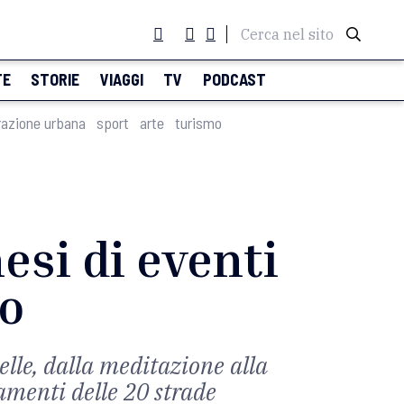
Cerca nel sito
TE
STORIE
VIAGGI
TV
PODCAST
razione urbana
sport
arte
turismo
si di eventi
no
telle, dalla meditazione alla
amenti delle 20 strade