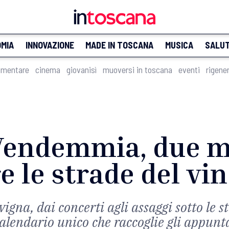
MIA
INNOVAZIONE
MADE IN TOSCANA
MUSICA
SALU
imentare
cinema
giovanisì
muoversi in toscana
eventi
rigene
 Vendemmia, due me
e le strade del vi
vigna, dai concerti agli assaggi sotto le s
alendario unico che raccoglie gli appunt