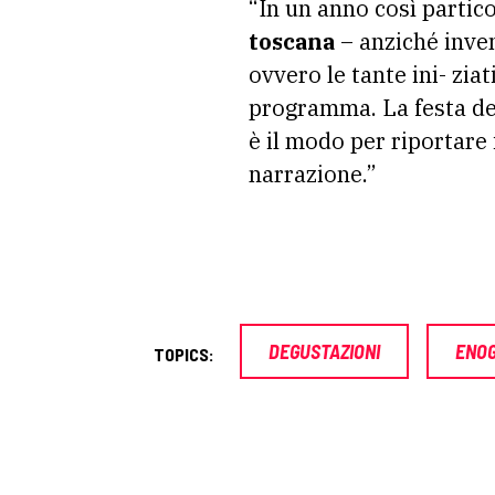
“In un anno così partic
toscana
– anziché inven
ovvero le tante ini- zia
programma. La festa del
è il modo per riportare i
narrazione.”
DEGUSTAZIONI
ENO
TOPICS: