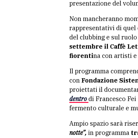
presentazione del volu
Non mancheranno moment
rappresentativi di quel 
del clubbing e sul ruol
settembre il Caffè Le
fiorenti
na con artisti e
Il programma compren
con
Fondazione Sistem
proiettati il documenta
dentro
di Francesco Fei
fermento culturale e mu
Ampio spazio sarà riser
notte”,
in programma
tr