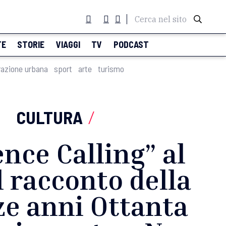
Cerca nel sito
TE
STORIE
VIAGGI
TV
PODCAST
razione urbana
sport
arte
turismo
CULTURA
/
ence Calling” al
 racconto della
ze anni Ottanta