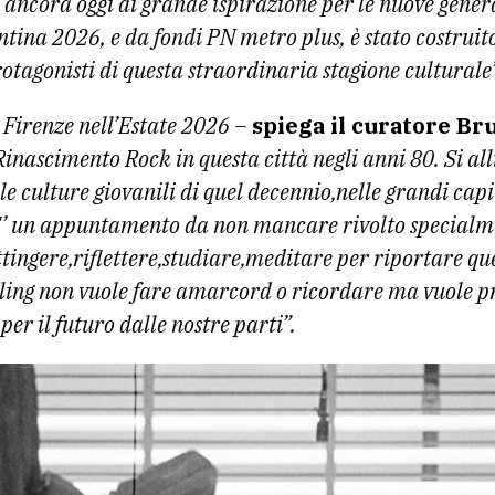
 ancora oggi di grande ispirazione per le nuove genera
tina 2026, e da fondi PN metro plus, è stato costruito
rotagonisti di questa straordinaria stagione culturale
 Firenze nell’Estate 2026 –
spiega il curatore Br
Rinascimento Rock in questa città negli anni 80. Si all
e culture giovanili di quel decennio,nelle grandi cap
E’ un appuntamento da non mancare rivolto specialm
tingere,riflettere,studiare,meditare per riportare que
alling non vuole fare amarcord o ricordare ma vuole
er il futuro dalle nostre parti”.