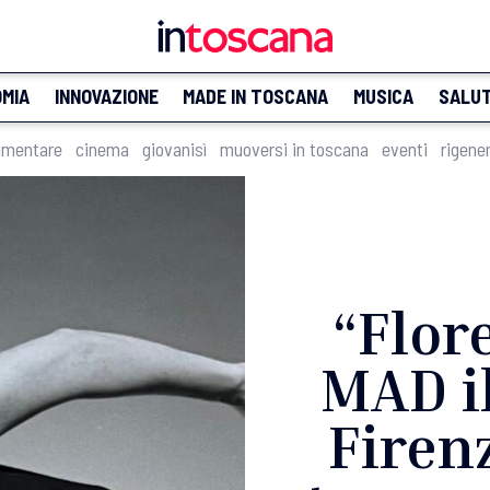
MIA
INNOVAZIONE
MADE IN TOSCANA
MUSICA
SALU
imentare
cinema
giovanisì
muoversi in toscana
eventi
rigene
“Flor
MAD il
Firen