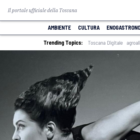
Il portale ufficiale della Toscana
AMBIENTE
CULTURA
ENOGASTRONO
Trending Topics:
Toscana Digitale
agroal