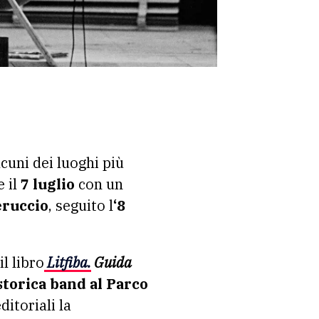
cuni dei luoghi più
e il
7 luglio
con un
eruccio
, seguito l
‘8
l libro
Litfiba
.
Guida
 storica band al Parco
ditoriali la