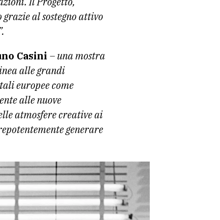
zioni. Il Progetto,
 grazie al sostegno attivo
”.
uno Casini
– una mostra
inea alle grandi
itali europee come
ente alle nuove
lle atmosfere creative ai
 prepotentemente generare