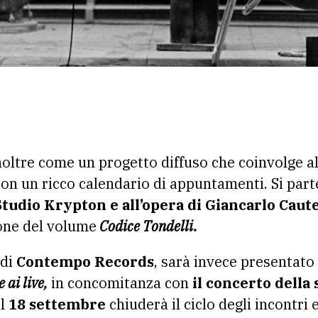
noltre come un progetto diffuso che coinvolge al
à con un ricco calendario di appuntamenti. Si part
Studio Krypton e all’opera di Giancarlo Caut
one del volume
Codice Tondelli.
 di
Contempo Records
, sarà invece presentato i
 ai live,
in concomitanza con
il concerto della
il
18 settembre
chiuderà il ciclo degli incontri e