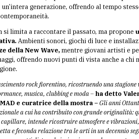
 un’intera generazione, offrendo al tempo stesso
contemporaneità.
 si limita a raccontare il passato, ma propone
u
tiva.
Ambienti sonori, giochi di luce e installa
ze della New Wave,
mentre giovani artisti e p
uaggi, offrendo nuovi punti di vista anche a chi 
gione.
scimento rock fiorentino, ricostruendo una stagione v
rformance, musica, clubbing e moda –
ha detto Vale
i MAD e curatrice della mostra –
Gli anni Ottant
ionale a cui ha contribuito con grande originalità: 
 capillare, intende ricostruire atmosfere e vibrazioni,
etta e feconda relazione tra le arti in un decennio seg