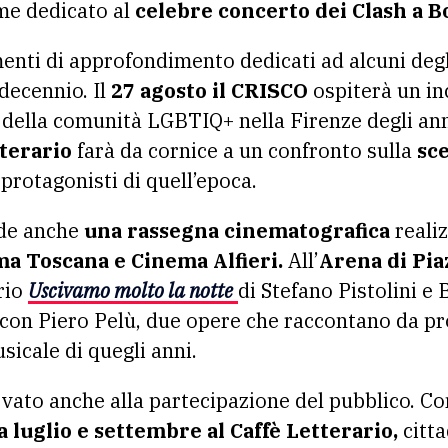
me dedicato al
celebre concerto dei Clash a B
i di approfondimento dedicati ad alcuni degli
decennio. Il
27 agosto il CRISCO
ospiterà un in
o della comunità LGBTIQ+ nella Firenze degli ann
tterario
farà da cornice a un confronto sulla
sc
 protagonisti di quell’epoca.
de anche
una rassegna cinematografica
reali
a Toscana e Cinema Alfieri.
All’
Arena di Pia
rio
Uscivamo molto la notte
di Stefano Pistolini e
 con Piero Pelù, due opere che raccontano da pro
sicale di quegli anni.
vato anche alla partecipazione del pubblico. Co
a luglio e settembre al Caffè Letterario,
citta