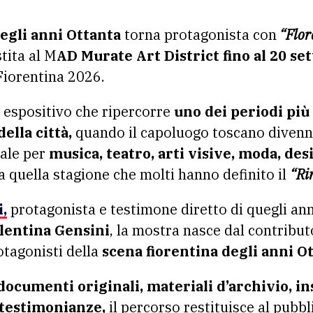
egli anni Ottanta
torna protagonista con
“Flor
tita al M
AD Murate Art District fino al 20 s
Fiorentina 2026.
 espositivo che ripercorre
uno dei periodi più
della città,
quando il capoluogo toscano divenn
nale per
musica, teatro, arti visive, moda, de
a quella stagione che molti hanno definito il
“Ri
,
protagonista e testimone diretto di quegli ann
lentina Gensini
, la mostra nasce dal contributo
otagonisti della
scena fiorentina degli anni Ot
documenti originali, materiali d’archivio, ins
e testimonianze,
il percorso restituisce al pubbl