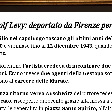
olf Levy: deportato da Firenze pe
ilio nel capoluogo toscano gli ultimi anni del
0
e vi rimase fino al
12 dicembre 1943,
quand
tz.
fiorentino
l’artista credeva di incontrare due 
ori.
Erano invece
due agenti della Gestapo
sot
rono al
carcere delle Murate.
enza ritorno verso Auschwitz
del pittore ted
icato
, riscoperto di recente grazie alla messa a
rta le generalità in
piazza Santo Spirito,
all’al