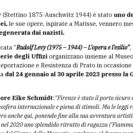
y
(Stettino 1875-Auschwitz 1944) è stato
uno de
ei,
le sue opere, ispirate a Matisse, vennero mes
egenerata dai nazisti.
icata “
Rudolf Levy (1975 – 1944) – L’opera e l’esilio”
,
erie degli Uffizi
organizzano insieme al Museo
eportazione e Resistenza di Prato in occasione
ma
dal 24 gennaio al 30 aprile 2023 presso la G
ttore Eike Schmidt
:
“Firenze è stato il porto sicuro
osfera internazionale e piena di stimoli. Ma le leggi 
o anche qui, ponendo fine alla sua avventura artistic
o nel 2020 uno splendido ritratto di ragazza (‘Fiamma’