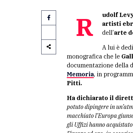
Rudolf Lev
artisti ebr
dell’
arte d
A lui è ded
monografica che le
Gall
documentazione della d
Memoria
, in program
Pitti.
Ha dichiarato il dire
potuto dipingere in un’atm
macchiato l’Europa giunser
gli Uffizi hanno acquistat