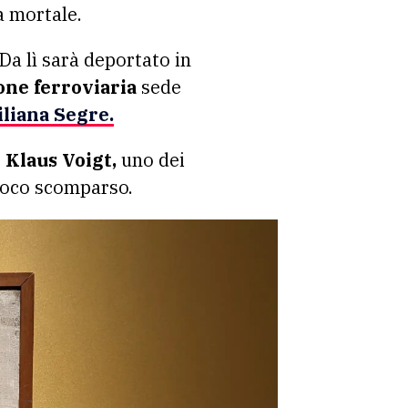
a mortale.
Da lì sarà deportato in
one ferroviaria
sede
iliana Segre.
 Klaus Voigt,
uno dei
 poco scomparso.