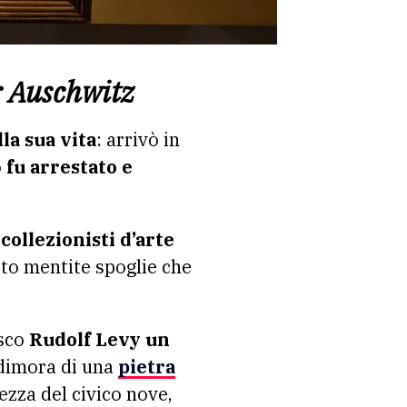
r Auschwitz
la sua vita
: arrivò in
o
fu arrestato e
collezionisti d’arte
to mentite spoglie che
esco
Rudolf Levy un
 dimora di una
pietra
tezza del civico nove,