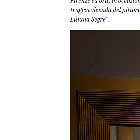
Firenze ed ora, in occasio
tragica vicenda del pittore
Liliana Segre”.