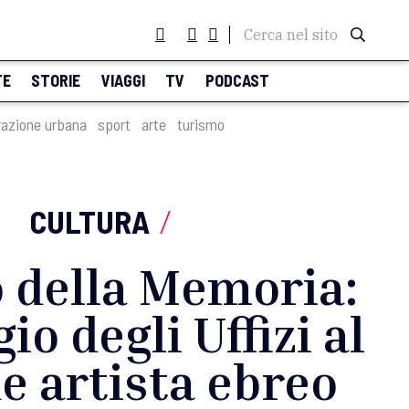
Cerca nel sito
TE
STORIE
VIAGGI
TV
PODCAST
razione urbana
sport
arte
turismo
CULTURA
/
 della Memoria:
io degli Uffizi al
e artista ebreo