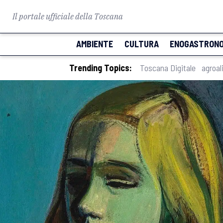
Il portale ufficiale della Toscana
AMBIENTE
CULTURA
ENOGASTRONO
Trending Topics:
Toscana Digitale
agroal