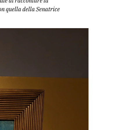
ale di raccontare la
con quella della Senatrice