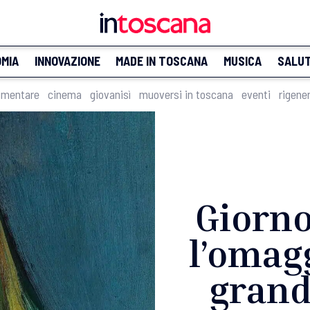
MIA
INNOVAZIONE
MADE IN TOSCANA
MUSICA
SALU
imentare
cinema
giovanisì
muoversi in toscana
eventi
rigene
Giorno
l’omagg
grand