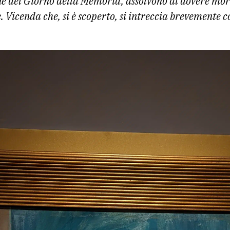
ne del Giorno della Memoria, assolvono al dovere mor
. Vicenda che, si è scoperto, si intreccia brevemente 